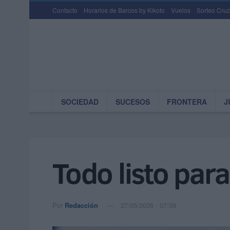
Contacto
Horarios de Barcos by Kikoto
Vuelos
Sorteo Cruz
SOCIEDAD
SUCESOS
FRONTERA
J
Todo listo para
Por
Redacción
27/05/2026 - 07:09