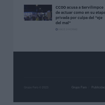
CCOO acusa a Servilimpce
de actuar como en su etap
privada por culpa del "eje
del mal"
HACE 3 HORAS
Grupo Faro
Publicida
Grupo Faro © 2023