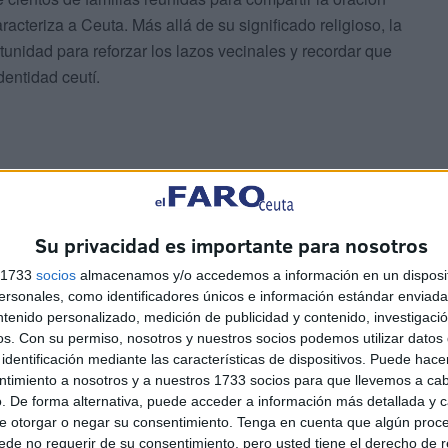
aracteriza a Ceuta. Más allá de su significado religioso, la
unidad para reforzar los lazos vecinales y recordar que
dentidad ceutí.
Su privacidad es importante para nosotros
sión y la crispación, Ceuta continúa demostrando que el
do prevalecen la responsabilidad, el diálogo y el
s 1733
socios
almacenamos y/o accedemos a información en un disposit
sonales, como identificadores únicos e información estándar enviada 
ntenido personalizado, medición de publicidad y contenido, investigaci
os.
Con su permiso, nosotros y nuestros socios podemos utilizar datos 
identificación mediante las características de dispositivos. Puede hacer
ntimiento a nosotros y a nuestros 1733 socios para que llevemos a ca
. De forma alternativa, puede acceder a información más detallada y 
e otorgar o negar su consentimiento.
Tenga en cuenta que algún proc
de no requerir de su consentimiento, pero usted tiene el derecho de r