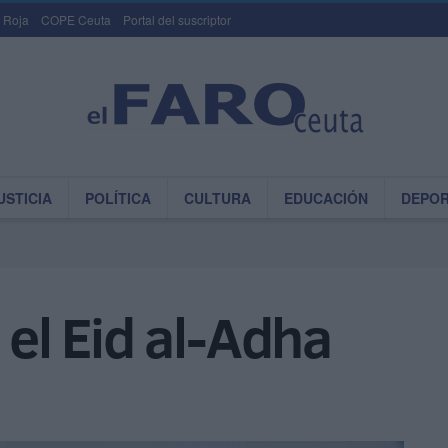
 Roja
COPE Ceuta
Portal del suscriptor
USTICIA
POLÍTICA
CULTURA
EDUCACIÓN
DEPO
 el Eid al-Adha