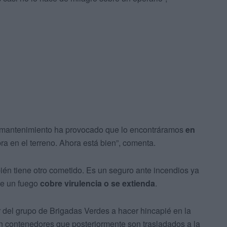
n mantenimiento ha provocado que lo encontráramos
en
a en el terreno. Ahora está bien”, comenta.
én tiene otro cometido. Es un seguro ante incendios ya
que un fuego
cobre virulencia o se extienda
.
r del grupo de Brigadas Verdes a hacer hincapié en la
n contenedores que posteriormente son trasladados a la