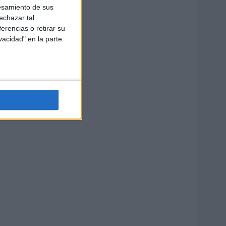
esamiento de sus
echazar tal
erencias o retirar su
vacidad" en la parte