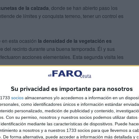
cunetas de la calzada
, donde se han abierto paso los
iende de límites y conquista terreno, tener un control es
e en esta ocasión
la densidad de la vegetación es
re del recinto durante una buena temporada. Él y sus
fectuaron acciones elementales. Esta segunda visita les
a pie y en coche o sentarse en un claro. Es por ello por lo
Su privacidad es importante para nosotros
un día de alta afluencia como lo es la mochila.
rno. La gente viene mucho al campo. Esto facilita que se
s 1733
socios
almacenamos y/o accedemos a información en un disposit
sonales, como identificadores únicos e información estándar enviada 
ntenido personalizado, medición de publicidad y contenido, investigaci
os.
Con su permiso, nosotros y nuestros socios podemos utilizar datos 
identificación mediante las características de dispositivos. Puede hacer
ntimiento a nosotros y a nuestros 1733 socios para que llevemos a ca
. De forma alternativa, puede acceder a información más detallada y 