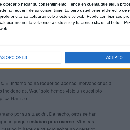
e otorgar o negar su consentimiento.
Tenga en cuenta que algún proc
de no requerir de su consentimiento, pero usted tiene el derecho de r
referencias se aplicarán solo a este sitio web. Puede cambiar sus pref
alquier momento volviendo a este sitio y haciendo clic en el botón "Pri
 web.
 para cuidar de los montes. Mantenerlo permite
evitar
ÁS OPCIONES
ACEPTO
rgo de los dos espacios se cercioran del estado de los
. El Infierno no ha requerido apenas intervenciones a
 incidencias. “Aquí solo hemos visto un eucalipto
xplica Hamido.
antano por su situación. De hecho, otros se han
algunos porque
estaban para caerse
. Mientras
 casi no lo hace de milagro sobre un operario”,