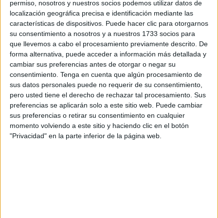
permiso, nosotros y nuestros socios podemos utilizar datos de
con sus mochilas cargadas de falsedad, se unen
localización geográfica precisa e identificación mediante las
unicamente para satisfacer intereses particulares y
características de dispositivos. Puede hacer clic para otorgarnos
dejando a un lado el interés general. Si se permite que filo-
su consentimiento a nosotros y a nuestros 1733 socios para
etarras puedan decidir el camino a seguir en determinados
que llevemos a cabo el procesamiento previamente descrito. De
forma alternativa, puede acceder a información más detallada y
pueblos vascos, si se permite que separatistas catalanes
cambiar sus preferencias antes de otorgar o negar su
sean oídos e incumplan las sentencias que emite la
consentimiento.
Tenga en cuenta que algún procesamiento de
Judicatura española, no queda duda de que el Pueblo
sus datos personales puede no requerir de su consentimiento,
Español, está herido de muerte. Es ese intento patético y
pero usted tiene el derecho de rechazar tal procesamiento. Sus
preferencias se aplicarán solo a este sitio web. Puede cambiar
real que supone acercar a los presos etarras cuando sus
sus preferencias o retirar su consentimiento en cualquier
integrantes cometieron sus atentados a lo largo y ancho de
momento volviendo a este sitio y haciendo clic en el botón
nuestra Patria. Es decir, la dispersión que tan buenos
"Privacidad" en la parte inferior de la página web.
resultados ofreció a la sociedad y a las prisiones, está
quedando soslayada a cambio de poder y dinero, para
seguir extorsionando desde esa atalaya oscura que les
procura el recuerdo de un olor nauseabundo. La falta de
libertad está patente y es lo que trae al recuerdo a todas
aquellas buenas personas que dieron su vida por llevar