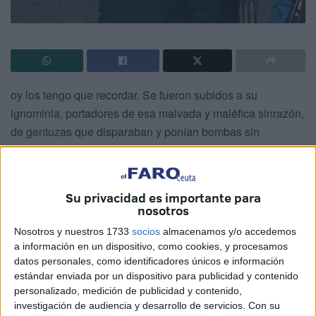
oy los tengo que recordar. Se fueron subidos a su
ignominia, portadores de esa malvada y maléfica sinrazón,
de gentuzas que disparaban y ponían bombas sin
importarles a que personas iban dirigidas y que, durante
muchos e inolvidables años, sembraron el terror por todas
las regiones españolas. Su felonía no se ocultaba y sus
Su privacidad es importante para
caras marcaban ese odio incomprensible a todo lo que
nosotros
sonara a español.
Nosotros y nuestros 1733
socios
almacenamos y/o accedemos
a información en un dispositivo, como cookies, y procesamos
Los tiempos que ahora vivimos conforman una inseguridad
datos personales, como identificadores únicos e información
que genera miedo e incertidumbre sobre los derroteros, en
estándar enviada por un dispositivo para publicidad y contenido
la deriva moral y ética a la que nos conducen esos pactos
personalizado, medición de publicidad y contenido,
investigación de audiencia y desarrollo de servicios.
Con su
incomprensibles entre partidos que no se soportan pero,