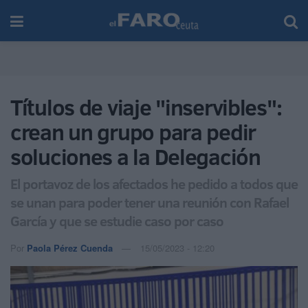
Títulos de viaje "inservibles":
crean un grupo para pedir
soluciones a la Delegación
El portavoz de los afectados he pedido a todos que
se unan para poder tener una reunión con Rafael
García y que se estudie caso por caso
Por
Paola Pérez Cuenda
15/05/2023 - 12:20