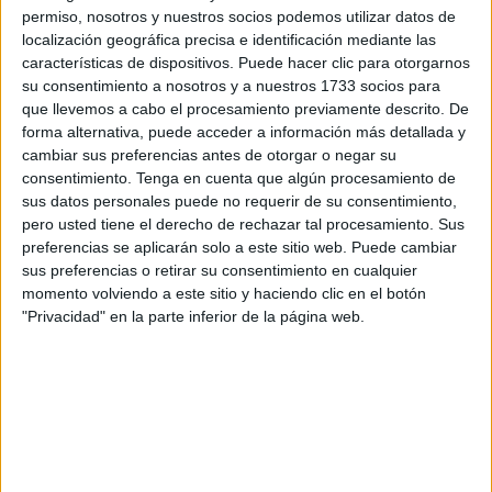
permiso, nosotros y nuestros socios podemos utilizar datos de
viaje y
dejara de reconocer este documento
que les
localización geográfica precisa e identificación mediante las
permitía entrar al país vecino sin necesidad de tener
características de dispositivos. Puede hacer clic para otorgarnos
pasaporte español.
su consentimiento a nosotros y a nuestros 1733 socios para
que llevemos a cabo el procesamiento previamente descrito. De
Cuatro años sin poder visitar a sus familias
al otro lado
forma alternativa, puede acceder a información más detallada y
del Tarajal
y con un documento que "hoy en día no sirve
cambiar sus preferencias antes de otorgar o negar su
consentimiento.
Tenga en cuenta que algún procesamiento de
para nada". En su momento, les servía para
entrar y salir
sus datos personales puede no requerir de su consentimiento,
de Marruecos "sin problemas"
y hacía las veces de
pero usted tiene el derecho de rechazar tal procesamiento. Sus
pasaporte sin serlo. "A partir de 2019 Marruecos ya dejó
preferencias se aplicarán solo a este sitio web. Puede cambiar
de reconocerlo y nos piden que el Gobierno de España
sus preferencias o retirar su consentimiento en cualquier
momento volviendo a este sitio y haciendo clic en el botón
nos dé otra documentación o que nos den la nacionalidad
"Privacidad" en la parte inferior de la página web.
española", comenta el portavoz de los afectados.
Muchos perdieron las esperanzas y cruzaron la frontera.
"Ahora nos dicen que los que se han ido ya a Marruecos,
que serán unos 600 o 700 personas, han perdido todos los
derechos. Pero la gente que me ve por la calle me
pregunta qué pueden hacer, por eso queremos juntar a