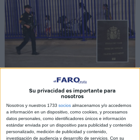
Imagen de archivo
Su privacidad es importante para
nosotros
Nosotros y nuestros 1733
socios
almacenamos y/o accedemos
En el limbo. Así se encuentran entre 1.300 y 1.400
a información en un dispositivo, como cookies, y procesamos
personas en Ceuta poseedoras de títulos de viaje
datos personales, como identificadores únicos e información
expedidos por la
Delegación del Gobierno
. No es nada
estándar enviada por un dispositivo para publicidad y contenido
nuevo, llevan así cuatro años desde que
Marruecos
personalizado, medición de publicidad y contenido,
prohibiera el paso de los
vecinos
de Ceuta con título de
investigación de audiencia y desarrollo de servicios.
Con su