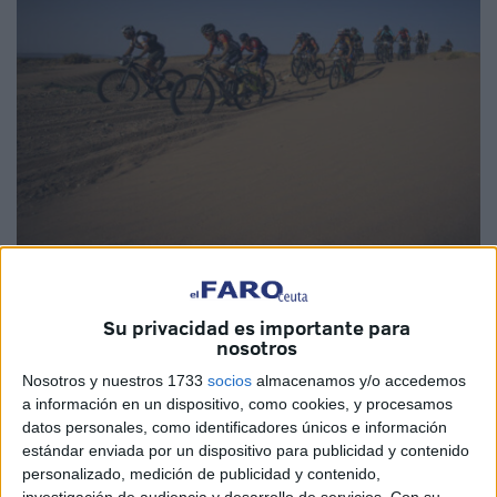
Imagen de archivo
Su privacidad es importante para
nosotros
Nosotros y nuestros 1733
socios
almacenamos y/o accedemos
La Titan Desert Marruecos 2025 que se disputará del 1 al
a información en un dispositivo, como cookies, y procesamos
6 de mayo ha preparado para su vigésimo aniversario un
datos personales, como identificadores únicos e información
recorrido clásico de puro desierto, similar al de la primera
estándar enviada por un dispositivo para publicidad y contenido
edición de 2006, en la que ha anunciado su participación
personalizado, medición de publicidad y contenido,
investigación de audiencia y desarrollo de servicios.
Con su