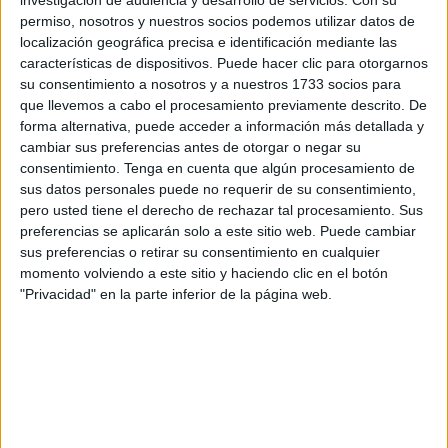
el clasicómano belga Greg Van Avermaet, campeón
permiso, nosotros y nuestros socios podemos utilizar datos de
olímpico en ruta en Río 2016 y de la París-Roubaix en
localización geográfica precisa e identificación mediante las
2017.
características de dispositivos. Puede hacer clic para otorgarnos
su consentimiento a nosotros y a nuestros 1733 socios para
En la presentación que tuvo lugar en Barcelona se desveló
que llevemos a cabo el procesamiento previamente descrito. De
un recorrido, que, como es habitual, constará de seis
forma alternativa, puede acceder a información más detallada y
cambiar sus preferencias antes de otorgar o negar su
etapas, seis jornadas de puro desierto sobre escenarios
consentimiento.
Tenga en cuenta que algún procesamiento de
que recoge la esencia de aquella primera edición de 2006,
sus datos personales puede no requerir de su consentimiento,
pero con novedades y tramos inéditos.
pero usted tiene el derecho de rechazar tal procesamiento. Sus
preferencias se aplicarán solo a este sitio web. Puede cambiar
En el acto de presentación se dieron a conocer las
sus preferencias o retirar su consentimiento en cualquier
acciones que tendrán lugar con motivo del aniversario de
momento volviendo a este sitio y haciendo clic en el botón
"Privacidad" en la parte inferior de la página web.
la prueba: fiestas especiales, guiños al pasado y proyectos
a futuro. Uno de ellos es, por ejemplo, la iniciativa
SheTitan, que busca fomentar la participación femenina en
la carrera.
También está previsto que sea la edición con una mayor
presencia internacional en la historia. Ahora mismo está