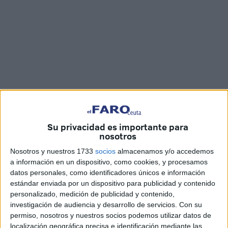
Fotos y vídeo: Joaquín Viera
Su privacidad es importante para
nosotros
Nosotros y nuestros 1733
socios
almacenamos y/o accedemos
a información en un dispositivo, como cookies, y procesamos
La tiktoker Blanca Hernández ha dedicado su espacio de
datos personales, como identificadores únicos e información
este martes 13 de septiembre,
en ‘La Mañana de Cope
estándar enviada por un dispositivo para publicidad y contenido
Ceuta’,
a los influencers que se realizan retoques estéticos
personalizado, medición de publicidad y contenido,
porque se quieren parecer a su famoso favorito.
investigación de audiencia y desarrollo de servicios.
Con su
permiso, nosotros y nuestros socios podemos utilizar datos de
Para Hernández, obsesionarse con el físico es algo
localización geográfica precisa e identificación mediante las