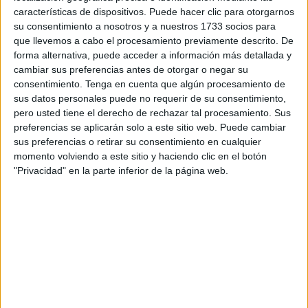
negativo, por lo que para sus seguidores ha hecho una
características de dispositivos. Puede hacer clic para otorgarnos
su consentimiento a nosotros y a nuestros 1733 socios para
tanda de preguntas, siendo las primeras respuestas de los
que llevemos a cabo el procesamiento previamente descrito. De
que piensan que nadie debe operarse de estética, algo
forma alternativa, puede acceder a información más detallada y
con lo que no ha estado muy de acuerdo Blanca; en
cambiar sus preferencias antes de otorgar o negar su
segundo lugar han estado los que en su mayoría dicen
consentimiento.
Tenga en cuenta que algún procesamiento de
sus datos personales puede no requerir de su consentimiento,
que cada persona puede hacer lo que quiera con su
pero usted tiene el derecho de rechazar tal procesamiento. Sus
cuerpo, y la tercera tanda ha comentado lo mismo pero
preferencias se aplicarán solo a este sitio web. Puede cambiar
añadiendo que los influencers deben informar a sus
sus preferencias o retirar su consentimiento en cualquier
seguidores de sus operaciones estéticas, del porqué se
momento volviendo a este sitio y haciendo clic en el botón
"Privacidad" en la parte inferior de la página web.
las hacen y qué resultados han obtenido, pues de otra
manera pueden crear
“cánones de belleza surrealistas”.