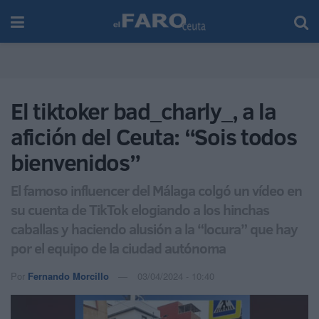
El tiktoker bad_charly_, a la
afición del Ceuta: “Sois todos
bienvenidos”
El famoso influencer del Málaga colgó un vídeo en
su cuenta de TikTok elogiando a los hinchas
caballas y haciendo alusión a la “locura” que hay
por el equipo de la ciudad autónoma
Por
Fernando Morcillo
03/04/2024 - 10:40