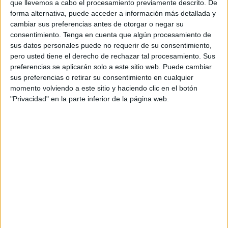
vivirá el 7 de abril en 'La Rosaleda'
entre caballas y
que llevemos a cabo el procesamiento previamente descrito. De
forma alternativa, puede acceder a información más detallada y
andaluces
.
cambiar sus preferencias antes de otorgar o negar su
consentimiento.
Tenga en cuenta que algún procesamiento de
Bad_charly_ es conocido por su amor al Málaga CF y
sus datos personales puede no requerir de su consentimiento,
crear vídeos y contenidos relacionado con el club de la
pero usted tiene el derecho de rechazar tal procesamiento. Sus
capital de la Costa del Sol. De hecho, hace poco, se le
preferencias se aplicarán solo a este sitio web. Puede cambiar
pudo ver realizando vídeos en el
'Alfonso Murube'
en la
sus preferencias o retirar su consentimiento en cualquier
momento volviendo a este sitio y haciendo clic en el botón
victoria del Ceuta sobre el Málaga por 3-2
, en la que
"Privacidad" en la parte inferior de la página web.
también se le vio haciéndose fotos con los jóvenes
caballas que se le acercaban.
En vista de este
gran partido
entre el Málaga y el Ceuta,
el famoso tiktoker se ha hecho eco de la “locura” que hay
en la ciudad autónoma por
el equipo de José Juan
Romero
. El fervor que sienten los hinchas caballas hacia
su equipo es tan fuerte que el influencer malaguista ha
decidido hacer un vídeo haciendo alusión a que los
hinchas caballas
agotaron las 700 entrada que le dejó el