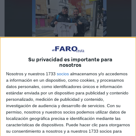
Su privacidad es importante para
nosotros
Nosotros y nuestros 1733
socios
almacenamos y/o accedemos
Imagen cedida
a información en un dispositivo, como cookies, y procesamos
datos personales, como identificadores únicos e información
estándar enviada por un dispositivo para publicidad y contenido
personalizado, medición de publicidad y contenido,
El tiktoker malagueño bad_charly_ está palpitando la
investigación de audiencia y desarrollo de servicios.
Con su
permiso, nosotros y nuestros socios podemos utilizar datos de
previa de este Málaga-
Ceuta
del próximo domingo a las
localización geográfica precisa e identificación mediante las
12:00 horas del mediodía. El influencer ha colgado un
características de dispositivos. Puede hacer clic para otorgarnos
vídeo en sus redes alimentando el gran encuentro que se
su consentimiento a nosotros y a nuestros 1733 socios para