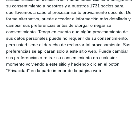
Tanto los factores biológicos, como las exigencias de la
su consentimiento a nosotros y a nuestros 1731 socios para
que llevemos a cabo el procesamiento previamente descrito. De
vida en sociedad, pueden alterar la química cerebral, y
forma alternativa, puede acceder a información más detallada y
hacer que aparezca un problema de salud mental.
cambiar sus preferencias antes de otorgar o negar su
consentimiento.
Tenga en cuenta que algún procesamiento de
Pero vamos a centrarnos en el individuo como parte de un
sus datos personales puede no requerir de su consentimiento,
sistema socioeconómico de mercado, pues es la forma
pero usted tiene el derecho de rechazar tal procesamiento. Sus
que ha adoptado la sociedad moderna. Y aquí aparecen
preferencias se aplicarán solo a este sitio web. Puede cambiar
sus preferencias o retirar su consentimiento en cualquier
dos marcadores: el tiempo y la velocidad.
momento volviendo a este sitio y haciendo clic en el botón
"Privacidad" en la parte inferior de la página web.
En efecto, la experiencia mental es relativa al tiempo. Solo
podemos operar una vez en cada fracción de tiempo. Por
lo que sería bueno que nuestros pensamientos tuvieran un
centro de gravedad definido, y siendo aconsejable estar
centrado en nuestro proyecto vital, ya que es ahí donde
residen los secretos de la prosperidad, y esa realidad que
son los sueños y esperanzas.
Así son los motivos de nuestro tiempo de pensar, así será