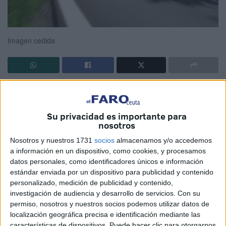
Imagen cedida
no de los principales argumentos para entender ese
fenómeno vivencial que es la salud mental es saber que la
Su privacidad es importante para
función mental está afectada. Es decir, es el resultado, no
nosotros
de la casualidad, sino de la interacción de varios
Nosotros y nuestros 1731
socios
almacenamos y/o accedemos
condicionantes, o factores de afectación.
a información en un dispositivo, como cookies, y procesamos
datos personales, como identificadores únicos e información
En un primer momento, distinguimos dos clases de
estándar enviada por un dispositivo para publicidad y contenido
condicionantes: los que tienen que ver con la mente en
personalizado, medición de publicidad y contenido,
cuanto órgano que responde a la llamada de la genética; y,
investigación de audiencia y desarrollo de servicios.
Con su
por otro lado, los determinantes ambientales, o eventos
permiso, nosotros y nuestros socios podemos utilizar datos de
que el individuo soporta en su relación con el medio.
localización geográfica precisa e identificación mediante las
características de dispositivos. Puede hacer clic para otorgarnos