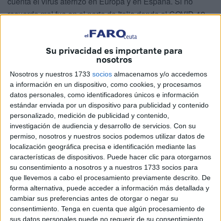
cuenta el virus aterrizó en Europa y en España. Si no
recuerdo mal fue en el norte de Italia donde el COVID-19
entró con fuerza llevándose por delante muchas vidas y
obligando a cerrar regiones enteras para intentar evitar la
Su privacidad es importante para
expansión de la pandemia. A los pocos días nos vimos
nosotros
encerrados en nuestras casas y asustados por un virus del
Nosotros y nuestros 1733
socios
almacenamos y/o accedemos
que apenas sabía algo la comunidad científica. En aquel
a información en un dispositivo, como cookies, y procesamos
momento, el personal sanitario tuvo que enfrentarse a una
datos personales, como identificadores únicos e información
enfermedad muy grave con poco conocimiento y sin
estándar enviada por un dispositivo para publicidad y contenido
medios de autoprotección. Los centros hospitalarios se
personalizado, medición de publicidad y contenido,
investigación de audiencia y desarrollo de servicios.
Con su
vieron desbordados y en algunas ciudades, como Madrid,
permiso, nosotros y nuestros socios podemos utilizar datos de
fue necesario habilitar hospitales de campaña más propios
localización geográfica precisa e identificación mediante las
de estados de guerra que de tiempo de paz. Esta
características de dispositivos. Puede hacer clic para otorgarnos
sensación se incrementó cuando en las ruedas de prensa
su consentimiento a nosotros y a nuestros 1733 socios para
que llevemos a cabo el procesamiento previamente descrito. De
del gobierno hablaban el jefe del Estado Mayor del ejército
forma alternativa, puede acceder a información más detallada y
y los máximos responsables de la Policía Nacional y la
cambiar sus preferencias antes de otorgar o negar su
Guardia Civil.
consentimiento.
Tenga en cuenta que algún procesamiento de
sus datos personales puede no requerir de su consentimiento,