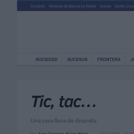
Contacto
Horarios de Barcos by Kikoto
Vuelos
Sorteo Cruz
SOCIEDAD
SUCESOS
FRONTERA
J
Tic, tac…
Una casa llena de dinamita
Por
Juan Carrasco de las Heras
03/11/2025 - 04:00