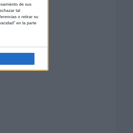
esamiento de sus
echazar tal
erencias o retirar su
vacidad" en la parte