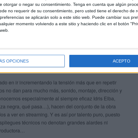
e otorgar o negar su consentimiento.
Tenga en cuenta que algún proc
de no requerir de su consentimiento, pero usted tiene el derecho de r
referencias se aplicarán solo a este sitio web. Puede cambiar sus pref
alquier momento volviendo a este sitio y haciendo clic en el botón "Pri
 web.
ÁS OPCIONES
ACEPTO
do en ir incrementando la tensión más que en repetir
os no dan para mucho más, sonido, montaje, dirección y
onocemos especialmente al siempre eficaz Idris Elba,
aza negra, qué pasa…), hacen del conjunto de la obra
s a ver en streaming. Y es así por talento puro, puesto
espliegues técnicos no denotan grandes alardes ni
productora…