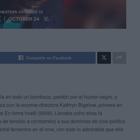
Compartir en Facebook
la en todo un bombazo, perdón por el humor negro, y
nza con la enorme directora Kathryn Bigelow, primera en
te En tierra hostil (2008). Llevaba ocho años la
a de tensión a contrarreloj a sus dominios de cine político
cliché femenino en el cine, con todo lo admirable que ello