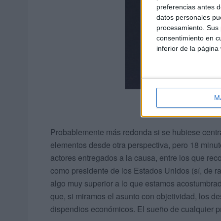
preferencias antes d
datos personales pue
procesamiento. Sus p
consentimiento en cu
inferior de la página
M
Probablemente más redonda si se hubiese centra
elementos desde otra perspectiva, pero 18 minut
actores entregados a la causa, entre los que rec
como presidente de los Estados Unidos (sí, de r
algo muy superior a lo que estamos acostumbrado
que, si miramos el asunto con objetividad, los d
dispendios económicos. El sueño de cualquier 