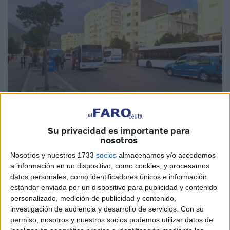
Su privacidad es importante para
Foto: achkayen.com
nosotros
Nosotros y nuestros 1733
socios
almacenamos y/o accedemos
a información en un dispositivo, como cookies, y procesamos
datos personales, como identificadores únicos e información
estándar enviada por un dispositivo para publicidad y contenido
Las autoridades regionales de Tetuán han comenzado los
personalizado, medición de publicidad y contenido,
trámites con Mustafa El Bakouri, jefe de la Comunidad
investigación de audiencia y desarrollo de servicios.
Con su
Urbana de Tetuán, para incluir un punto en el orden del día
permiso, nosotros y nuestros socios podemos utilizar datos de