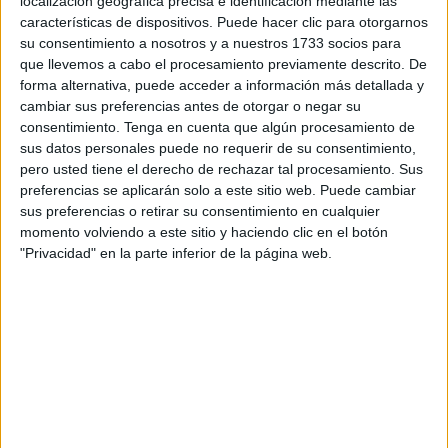
localización geográfica precisa e identificación mediante las
de la sesión extraordinaria del mes de diciembre sobre el
características de dispositivos. Puede hacer clic para otorgarnos
transporte urbano.
su consentimiento a nosotros y a nuestros 1733 socios para
que llevemos a cabo el procesamiento previamente descrito. De
En concreto, tratarán de discutir y aprobar la adhesión de
forma alternativa, puede acceder a información más detallada y
la comunidad de Anjra a la Corporación del Noroeste
cambiar sus preferencias antes de otorgar o negar su
encargada de gestionar el sector del transporte urbano,
consentimiento.
Tenga en cuenta que algún procesamiento de
sus datos personales puede no requerir de su consentimiento,
con el objetivo de permitir a los residentes beneficiarse de
pero usted tiene el derecho de rechazar tal procesamiento. Sus
los servicios de la empresa autorizada para gestionar el
preferencias se aplicarán solo a este sitio web. Puede cambiar
sector.
sus preferencias o retirar su consentimiento en cualquier
momento volviendo a este sitio y haciendo clic en el botón
Según ha indicado el medio de comunicación marroquí
"Privacidad" en la parte inferior de la página web.
Press Tetouan, han aumentado las demandas de la
ciudadanía para ampliar los servicios de transporte urbano
a objeto de incluir a todas las comunidades cercanas a
Tetuán y Rincón.
Estos contactos se producen a raíz del sufrimiento de
muchos residentes, especialmente aquellos que trabajan
en el puerto mediterráneo, por los altos costes del