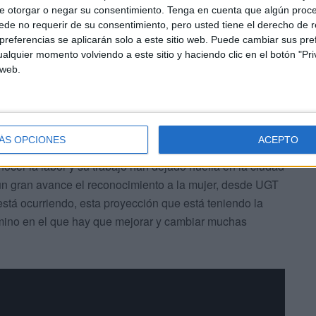
ía SATSE, también se habló en La Tertulia de Cope
e otorgar o negar su consentimiento.
Tenga en cuenta que algún proc
de no requerir de su consentimiento, pero usted tiene el derecho de r
referencias se aplicarán solo a este sitio web. Puede cambiar sus pref
alquier momento volviendo a este sitio y haciendo clic en el botón "Pri
 web.
ÁS OPCIONES
ACEPTO
imientos que las mujeres están recibiendo durante esta
cer la labor y su trabajo han dejado huella en la ciudad
 un gran avance el reconocimiento a la mujer, desde UGT
stá ocurriendo, esta proyección que está teniendo la
amino en el que hay que mejorar y cambiar muchas