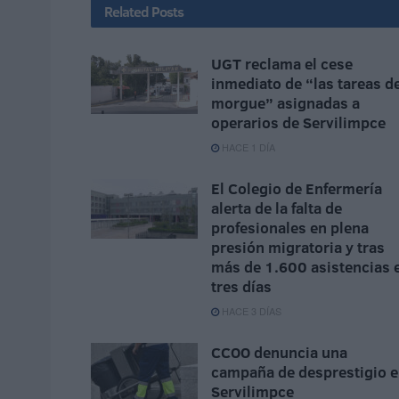
Related
Posts
UGT reclama el cese
inmediato de “las tareas d
morgue” asignadas a
operarios de Servilimpce
HACE 1 DÍA
El Colegio de Enfermería
alerta de la falta de
profesionales en plena
presión migratoria y tras
más de 1.600 asistencias 
tres días
HACE 3 DÍAS
CCOO denuncia una
campaña de desprestigio 
Servilimpce