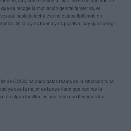
oinciden en, tal y como comenta Díaz “no se ha hablado de
 que se recoge la mutilación genital femenina, el
 sexual, hasta la fecha eso no estaba tipificado en
ntes. Si la ley es buena y es positiva, hay que corregir
íaz de CCOO ha dado datos reales de la situación “una
dad ya que la mujer es la que tiene que pedirse la
 o de algún familiar, es una lacra que llevamos las