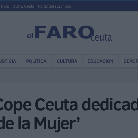
 Roja
COPE Ceuta
Portal del suscriptor
USTICIA
POLÍTICA
CULTURA
EDUCACIÓN
DEPO
 Cope Ceuta dedicada
de la Mujer’