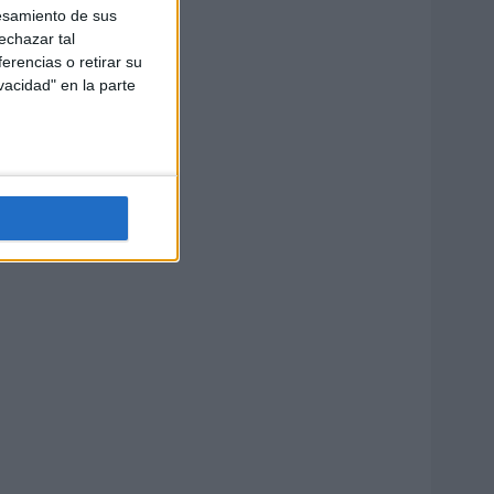
esamiento de sus
echazar tal
erencias o retirar su
vacidad" en la parte