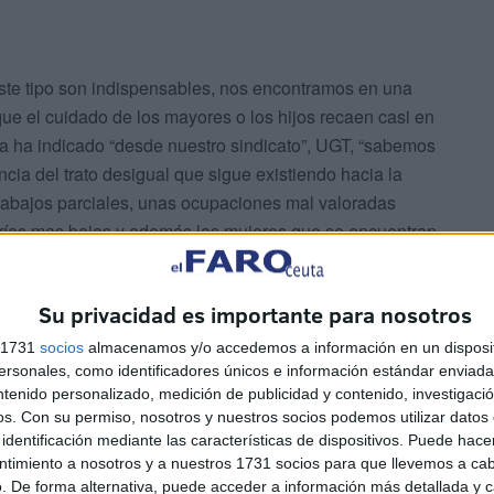
te tipo son indispensables, nos encontramos en una
ue el cuidado de los mayores o los hijos recaen casi en
ea ha indicado “desde nuestro sindicato”, UGT, “sabemos
cia del trato desigual que sigue existiendo hacia la
 trabajos parciales, unas ocupaciones mal valoradas
orías mas bajas y además las mujeres que se encuentran
 están infravalorados”.
Su privacidad es importante para nosotros
s 1731
socios
almacenamos y/o accedemos a información en un disposit
sonales, como identificadores únicos e información estándar enviada 
ntenido personalizado, medición de publicidad y contenido, investigaci
os.
Con su permiso, nosotros y nuestros socios podemos utilizar datos 
identificación mediante las características de dispositivos. Puede hacer
inculados con la profesión de enfermera especialmente
ntimiento a nosotros y a nuestros 1731 socios para que llevemos a ca
e cada diez profesionales de nuestra ciudad, según una
. De forma alternativa, puede acceder a información más detallada y 