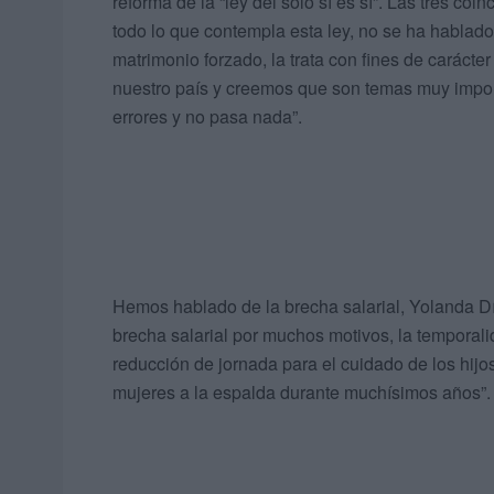
reforma de la “ley del solo sí es sí”. Las tres c
todo lo que contempla esta ley, no se ha hablado
matrimonio forzado, la trata con fines de carácter
nuestro país y creemos que son temas muy importa
errores y no pasa nada”.
Hemos hablado de la brecha salarial, Yolanda D
brecha salarial por muchos motivos, la temporali
reducción de jornada para el cuidado de los hijos
mujeres a la espalda durante muchísimos años”.