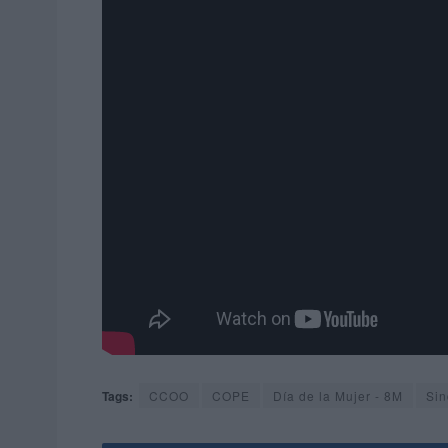
Tags:
CCOO
COPE
Día de la Mujer - 8M
Sin