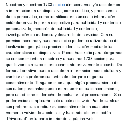
se presentaron las bases y nuevos proyectos para un
Nosotros y nuestros 1733
socios
almacenamos y/o accedemos
ejercicio 2020-2021, que también estará condicionado por
a información en un dispositivo, como cookies, y procesamos
datos personales, como identificadores únicos e información
el contexto sanitario del
COVID-19
.
estándar enviada por un dispositivo para publicidad y contenido
personalizado, medición de publicidad y contenido,
Con la intención de que las competiciones arranquen el fin
investigación de audiencia y desarrollo de servicios.
Con su
de semana del 17 y 18 de octubre, donde aparecerá la
permiso, nosotros y nuestros socios podemos utilizar datos de
figura de los subgrupos y en tres fases, los clubes ya
localización geográfica precisa e identificación mediante las
pueden planificar sus pretemporadas.
características de dispositivos. Puede hacer clic para otorgarnos
su consentimiento a nosotros y a nuestros 1733 socios para
La
Agrupación Deportiva Ceuta FC
pretende comenzar
que llevemos a cabo el procesamiento previamente descrito. De
forma alternativa, puede acceder a información más detallada y
la pretemporada en la primera semana del mes de
cambiar sus preferencias antes de otorgar o negar su
septiembre, es decir prácticamente la próxima semana.
consentimiento.
Tenga en cuenta que algún procesamiento de
sus datos personales puede no requerir de su consentimiento,
Los jugadores del equipo caballa, dirigidos una temporada
pero usted tiene el derecho de rechazar tal procesamiento. Sus
más por José Juan Romero podrán ejercitarse con cierta
preferencias se aplicarán solo a este sitio web. Puede cambiar
normalidad en el federativo ‘Alfonso Murube’ al estar el
sus preferencias o retirar su consentimiento en cualquier
momento volviendo a este sitio y haciendo clic en el botón
estadio pendiente de unas obras de acondicionamiento en
"Privacidad" en la parte inferior de la página web.
sus instalaciones y el cambio de césped.