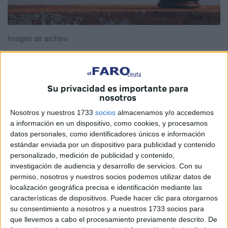
Imagen de archivo
Eso es...eso es !. El viejo profesor de Física, se levantó
Su privacidad es importante para
nosotros
apresuradamente, se calzó sus babuchas y se dirigió sin
dilación a su despacho de estudio.
Nosotros y nuestros 1733
socios
almacenamos y/o accedemos
a información en un dispositivo, como cookies, y procesamos
Abrió uno por uno sus cuadernos de fórmulas y últimas
datos personales, como identificadores únicos e información
estándar enviada por un dispositivo para publicidad y contenido
teorías sobre el Universo, y comenzó a estudiarlas con
personalizado, medición de publicidad y contenido,
suma paciencia.
investigación de audiencia y desarrollo de servicios.
Con su
permiso, nosotros y nuestros socios podemos utilizar datos de
Lo que acababa de soñar y le había alterado su profundo
localización geográfica precisa e identificación mediante las
descanso, era lo siguiente:
características de dispositivos. Puede hacer clic para otorgarnos
su consentimiento a nosotros y a nuestros 1733 socios para
¿Y si el tiempo como parámetro universal, sólo fuese una
que llevemos a cabo el procesamiento previamente descrito. De