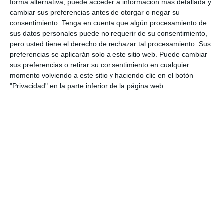
variable humana?
forma alternativa, puede acceder a información más detallada y
cambiar sus preferencias antes de otorgar o negar su
Es de decir, ¿y si eliminásemos de las ecuaciones sobre la
consentimiento.
Tenga en cuenta que algún procesamiento de
sus datos personales puede no requerir de su consentimiento,
física del Universo, la variable tiempo,asumiendo que esta
pero usted tiene el derecho de rechazar tal procesamiento. Sus
variable sólo es aplicable a los humanos, a la Tierra?
preferencias se aplicarán solo a este sitio web. Puede cambiar
sus preferencias o retirar su consentimiento en cualquier
Era una hipótesis muy arriesgada, pero plausible, y
momento volviendo a este sitio y haciendo clic en el botón
revolucionaría todas las teorías aceptadas hasta el
"Privacidad" en la parte inferior de la página web.
momento sobre la creación del Universo y su constante
expansión.
Así que comenzó a desechar esta variable, en la miriada
de ecuaciones que había recogido en una decena de
cuadernos de teoría, desde tiempos pasados hasta la
convulsionada actualidad.
Conforme iba reconstruyendo las interminables
ecuaciones, obviando el parámetro del tiempo, más
comprobaba que tenían más sentido. Que reunificaban