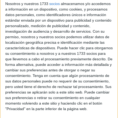
Nosotros y nuestros 1733
socios
almacenamos y/o accedemos
medidas preventivas destinadas a reducir los riesgos
ante
a información en un dispositivo, como cookies, y procesamos
el temporal que azota el norte del país.
datos personales, como identificadores únicos e información
estándar enviada por un dispositivo para publicidad y contenido
La decisión se adoptó tras registrarse un
aumento
personalizado, medición de publicidad y contenido,
preocupante del nivel de las aguas
a causa de las
investigación de audiencia y desarrollo de servicios.
Con su
intensas precipitaciones
que afectaron a la región en las
permiso, nosotros y nuestros socios podemos utilizar datos de
localización geográfica precisa e identificación mediante las
últimas horas, lo que generó una
situación de riesgo
,
características de dispositivos. Puede hacer clic para otorgarnos
especialmente en los barrios bajos y cercanos a los
su consentimiento a nosotros y a nuestros 1733 socios para
cauces fluviales, donde las corrientes comenzaron a
que llevemos a cabo el procesamiento previamente descrito. De
amenazar la infraestructura y los bienes de los residentes.
forma alternativa, puede acceder a información más detallada y
cambiar sus preferencias antes de otorgar o negar su
consentimiento.
Tenga en cuenta que algún procesamiento de
sus datos personales puede no requerir de su consentimiento,
pero usted tiene el derecho de rechazar tal procesamiento. Sus
preferencias se aplicarán solo a este sitio web. Puede cambiar
sus preferencias o retirar su consentimiento en cualquier
momento volviendo a este sitio y haciendo clic en el botón
"Privacidad" en la parte inferior de la página web.