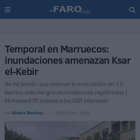
Temporal en Marruecos:
inundaciones amenazan Ksar
el-Kebir
Se ha tenido que ordenar la evacuación en 13
barrios ante las graves incidencias registradas |
Mohamed VI ordena a las FAR intervenir
Por
Beatriz Martínez
30/01/2026 - 18:33