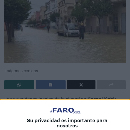
Imágenes cedidas
Las autoridades locales de la ciudad de
Ksar el-Kebir
(Marruecos)
han ordenado la
evacuación urgente
en
varios barrios residenciales, basándose en las
Su privacidad es importante para
recomendaciones de la célula de crisis presidida por el
nosotros
gobernador de la provincia de Larache, como parte de