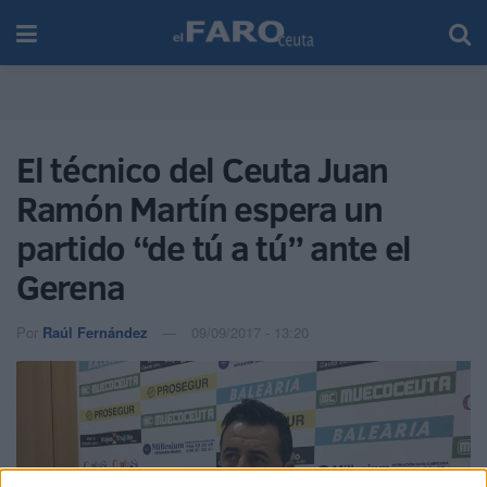
El técnico del Ceuta Juan
Ramón Martín espera un
partido “de tú a tú” ante el
Gerena
Por
Raúl Fernández
09/09/2017 - 13:20