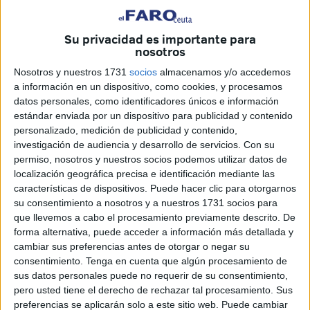
Su privacidad es importante para
nosotros
Nosotros y nuestros 1731
socios
almacenamos y/o accedemos
a información en un dispositivo, como cookies, y procesamos
datos personales, como identificadores únicos e información
estándar enviada por un dispositivo para publicidad y contenido
personalizado, medición de publicidad y contenido,
investigación de audiencia y desarrollo de servicios.
Con su
permiso, nosotros y nuestros socios podemos utilizar datos de
localización geográfica precisa e identificación mediante las
características de dispositivos. Puede hacer clic para otorgarnos
su consentimiento a nosotros y a nuestros 1731 socios para
Juan Ramón Martín ha comparecido este mediodía ante
que llevemos a cabo el procesamiento previamente descrito. De
los medios, en la previa del partido que enfrentará a su
forma alternativa, puede acceder a información más detallada y
equipo con el Gerena.
cambiar sus preferencias antes de otorgar o negar su
consentimiento.
Tenga en cuenta que algún procesamiento de
Tras una semana, en la que varios jugadores han
sus datos personales puede no requerir de su consentimiento,
arrastrado molestias y en la que finalmente se han podido
pero usted tiene el derecho de rechazar tal procesamiento. Sus
preferencias se aplicarán solo a este sitio web. Puede cambiar
tramitar las fichas de Alfons Serra y Javi Zafra, el técnico