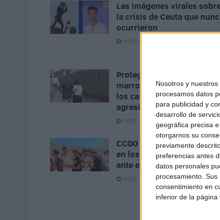
Las imágenes virales sobr
la crisis de Ceuta que nun
ocurrieron
HACE 6 MINUTOS
Proteger a niñas
Nosotros y nuestro
marroquíes: prioridad ante
procesamos datos per
los casos de violación y
para publicidad y co
agresiones
desarrollo de servici
HACE 46 MINUTOS
geográfica precisa e 
otorgarnos su conse
CCOO exige más vigilancia
previamente descrito
en los centros de menores
preferencias antes d
ante el hacinamiento
datos personales pue
procesamiento. Sus p
HACE 1 HORA
consentimiento en cu
inferior de la página