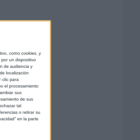
ivo, como cookies, y
por un dispositivo
ón de audiencia y
de localización
 clic para
bo el procesamiento
cambiar sus
esamiento de sus
echazar tal
erencias o retirar su
vacidad" en la parte