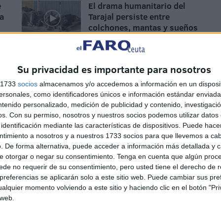
e
El drama humanitario del
ca
Tarajal persiste entre
colchones, mantas y sueños
rotos
HACE 21 MINUTOS
Su privacidad es importante para nosotros
La filiación de menores
s 1733
socios
almacenamos y/o accedemos a información en un disposit
avanza con un grupo de
sonales, como identificadores únicos e información estándar enviada 
niñas marroquíes
ntenido personalizado, medición de publicidad y contenido, investigaci
HACE 1 HORA
os.
Con su permiso, nosotros y nuestros socios podemos utilizar datos 
identificación mediante las características de dispositivos. Puede hacer
ntimiento a nosotros y a nuestros 1733 socios para que llevemos a ca
El Servicio Marítimo de la
. De forma alternativa, puede acceder a información más detallada y 
Guardia Civil aborta un pase
e otorgar o negar su consentimiento.
Tenga en cuenta que algún proc
de inmigrantes en yate
de no requerir de su consentimiento, pero usted tiene el derecho de r
referencias se aplicarán solo a este sitio web. Puede cambiar sus pref
HACE 2 HORAS
alquier momento volviendo a este sitio y haciendo clic en el botón "Pri
 web.