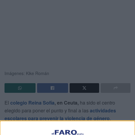
Imágenes: Kike Román
El
colegio Reina Sofía
, en Ceuta,
ha sido el centro
elegido para poner el punto y final a las
actividades
escolares para prevenir la violencia de género
,
impulsadas por la consejería de Sanidad y Servicios
Sociales a través del Centro Asesor de la Mujer.