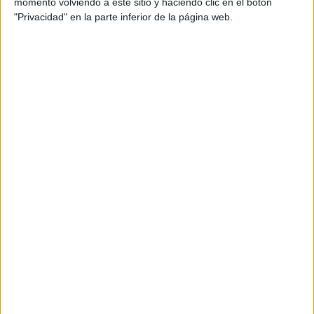
momento volviendo a este sitio y haciendo clic en el botón
"Privacidad" en la parte inferior de la página web.
Julia Guerrero y Noelia Caudevilla son las dos promotoras
de igualdad y han señalado que, con este cuento, lo que
querían es
fomentar la lectura entre los más pequeños
.
Además, a través de la historia, hablarían de
“
compañerismo, del buen trato, del respeto y de
la igualdad, sobre todo”. “Todos somos iguales
” y es
importante que los niños lo sepan desde edades
tempranas, han insistido.
Sobre la acogida que ha tenido esta actividad durante su
desarrollo en otros centros educativos, Noelia Caudevilla
ha señalado que “
lo acogen muy bien porque al estar