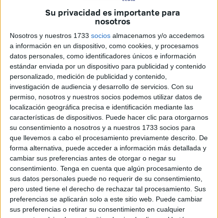
Su privacidad es importante para
Por ello, la consejera
Nabila Benzina se ha desplazado
nosotros
hasta este centro educativo
.
Nosotros y nuestros 1733
socios
almacenamos y/o accedemos
a información en un dispositivo, como cookies, y procesamos
Allí, los pequeños de Infantil 4 años junto a sus maestros y
datos personales, como identificadores únicos e información
la consejera han disfrutado de la obra
‘La pirata
estándar enviada por un dispositivo para publicidad y contenido
trotavientos y su baúl de cuentos’ de la mano de dos
personalizado, medición de publicidad y contenido,
investigación de audiencia y desarrollo de servicios.
Con su
promotoras de igualdad
,
quienes se habían convertido
permiso, nosotros y nuestros socios podemos utilizar datos de
en unas auténticas piratas que han sorprendido a todos los
localización geográfica precisa e identificación mediante las
niños.
características de dispositivos. Puede hacer clic para otorgarnos
su consentimiento a nosotros y a nuestros 1733 socios para
Fomentar valores desde niños
que llevemos a cabo el procesamiento previamente descrito. De
forma alternativa, puede acceder a información más detallada y
cambiar sus preferencias antes de otorgar o negar su
consentimiento.
Tenga en cuenta que algún procesamiento de
sus datos personales puede no requerir de su consentimiento,
pero usted tiene el derecho de rechazar tal procesamiento. Sus
preferencias se aplicarán solo a este sitio web. Puede cambiar
sus preferencias o retirar su consentimiento en cualquier