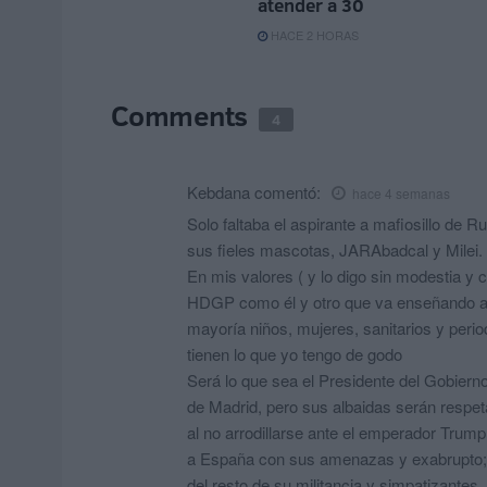
atender a 30
HACE 2 HORAS
Comments
4
Kebdana
comentó:
hace 4 semanas
Solo faltaba el aspirante a mafiosillo de 
sus fieles mascotas, JARAbadcal y Milei.
En mis valores ( y lo digo sin modestia y c
HDGP como él y otro que va enseñando a la
mayoría niños, mujeres, sanitarios y perio
tienen lo que yo tengo de godo
Será lo que sea el Presidente del Gobiern
de Madrid, pero sus albaidas serán resp
al no arrodillarse ante el emperador Trump
a España con sus amenazas y exabrupto; p
del resto de su militancia y simpatizantes.