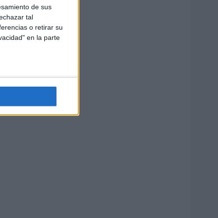
esamiento de sus
echazar tal
erencias o retirar su
vacidad" en la parte