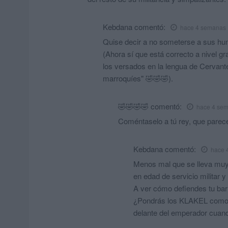
Kebdana
comentó:
hace 4 semanas
Quise decir a no someterse a sus humi
(Ahora sí que está correcto a nivel 
los versados en la lengua de Cervant
marroquíes" 🤣🤣🤣).
🤣🤣🤣🤣
comentó:
hace 4 se
Coméntaselo a tú rey, que parec
Kebdana
comentó:
hace 
Menos mal que se lleva muy b
en edad de servicio militar y
A ver cómo defiendes tu bar
¿Pondrás los KLAKEL como 
delante del emperador cuand