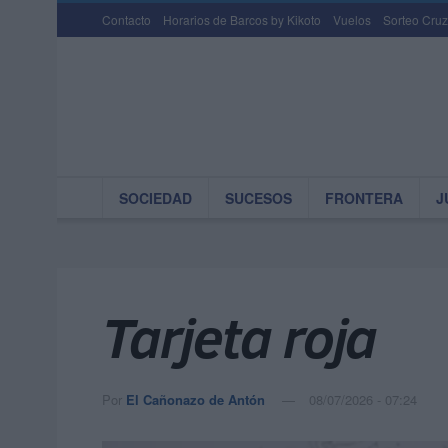
Contacto
Horarios de Barcos by Kikoto
Vuelos
Sorteo Cruz
SOCIEDAD
SUCESOS
FRONTERA
J
Tarjeta roja
Por
El Cañonazo de Antón
08/07/2026 - 07:24