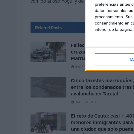
comido al oso Yogui y de secuestrar al corre
preferencias antes d
datos personales pue
procesamiento. Sus p
consentimiento en cu
Related
Posts
inferior de la página
Fallece un subsahariano tr
cruzar en parapente de
Marruecos a Ceuta
M
HACE 7 MINUTOS
Cinco taxistas marroquíes,
entre los condenados tras 
avalancha en Tarajal
HACE 1 HORA
El reto de Ceuta: casi 1.40
menores inmigrantes para
una ciudad que solo puede