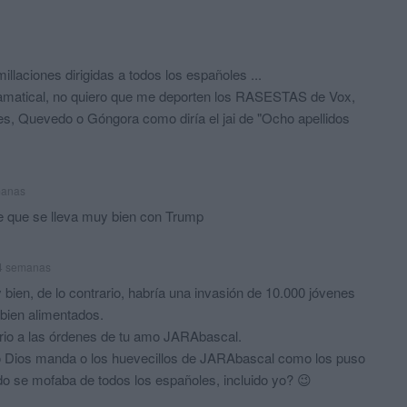
llaciones dirigidas a todos los españoles ...
gramatical, no quiero que me deporten los RASESTAS de Vox,
es, Quevedo o Góngora como diría el jai de "Ocho apellidos
manas
e que se lleva muy bien con Trump
4 semanas
ien, de lo contrario, habría una invasión de 10.000 jóvenes
 bien alimentados.
rio a las órdenes de tu amo JARAbascal.
Dios manda o los huevecillos de JARAbascal como los puso
o se mofaba de todos los españoles, incluido yo? 😉