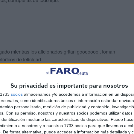
s, corruptelas de todo tipo.
ngado mientras los aficionados gritan goooooool, toman
tóricos de felicidad.
irco, Rubiales y circo, árbitros y circo, tongo y circo.
Su privacidad es importante para nosotros
s 1733
socios
almacenamos y/o accedemos a información en un disposit
sonales, como identificadores únicos e información estándar enviada 
ntenido personalizado, medición de publicidad y contenido, investigaci
os.
Con su permiso, nosotros y nuestros socios podemos utilizar datos 
identificación mediante las características de dispositivos. Puede hacer
ntimiento a nosotros y a nuestros 1733 socios para que llevemos a ca
vos de final. Lo mismo acusa a los Belgas de haberse
. De forma alternativa, puede acceder a información más detallada y 