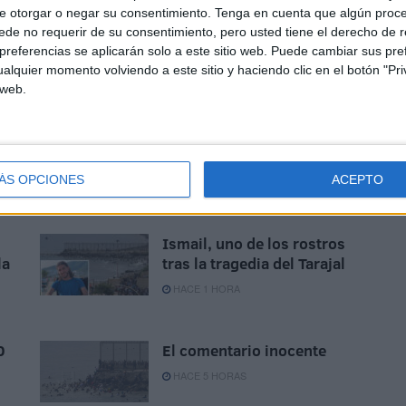
caminos, bip bip. GOOOOOOOOOOL.
e otorgar o negar su consentimiento.
Tenga en cuenta que algún proc
de no requerir de su consentimiento, pero usted tiene el derecho de r
referencias se aplicarán solo a este sitio web. Puede cambiar sus pref
alquier momento volviendo a este sitio y haciendo clic en el botón "Pri
 web.
as
¿Cuánto cuesta ahora
comprar una bombona de
butano en Ceuta?
ÁS OPCIONES
ACEPTO
HACE 39 MINUTOS
Ismail, uno de los rostros
la
tras la tragedia del Tarajal
HACE 1 HORA
0
El comentario inocente
HACE 5 HORAS