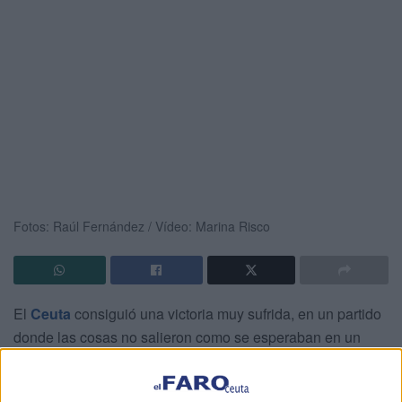
Fotos: Raúl Fernández / Vídeo: Marina Risco
El
Ceuta
consiguió una victoria muy sufrida, en un partido
donde las cosas no salieron como se esperaban en un
principio. Un tanto de Lolo González de penalti en el
minuto 92, dio el triunfo al equipo caballa ante un
Atlético