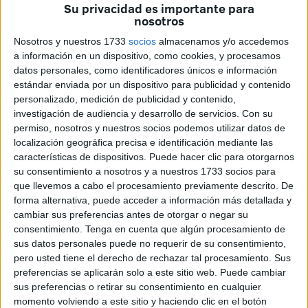
Baleares
, que luchó hasta el final pero que desciende de
Su privacidad es importante para
nosotros
categoría.
Nosotros y nuestros 1733
socios
almacenamos y/o accedemos
El Ceuta jugaba con la necesidad de ganar, porque de lo
a información en un dispositivo, como cookies, y procesamos
contrario podría dar más opciones a los rivales que vienen
datos personales, como identificadores únicos e información
por detrás. Además sabía que el
Recreativo de Huelva
estándar enviada por un dispositivo para publicidad y contenido
personalizado, medición de publicidad y contenido,
había perdido, por lo que tenía una posibilidad de ampliar
investigación de audiencia y desarrollo de servicios.
Con su
la renta con respecto a este rival.
permiso, nosotros y nuestros socios podemos utilizar datos de
localización geográfica precisa e identificación mediante las
Los ceutíes siguen jugando cada encuentro como si fuera
características de dispositivos. Puede hacer clic para otorgarnos
una 'final', ya que el objetivo del
play-off de ascenso
está
su consentimiento a nosotros y a nuestros 1733 socios para
cerca pero todavía tiene que seguir peleando.
que llevemos a cabo el procesamiento previamente descrito. De
forma alternativa, puede acceder a información más detallada y
El técnico José Juan Romero salió al terreno de juego con
cambiar sus preferencias antes de otorgar o negar su
consentimiento.
Tenga en cuenta que algún procesamiento de
el mismo once titular que la semana pasada, dando
sus datos personales puede no requerir de su consentimiento,
continuidad a sus jugadores para tratar de conseguir otra
pero usted tiene el derecho de rechazar tal procesamiento. Sus
nueva victoria en casa.
preferencias se aplicarán solo a este sitio web. Puede cambiar
sus preferencias o retirar su consentimiento en cualquier
El Atlético Baleares se la jugaba, porque de perder podría
momento volviendo a este sitio y haciendo clic en el botón