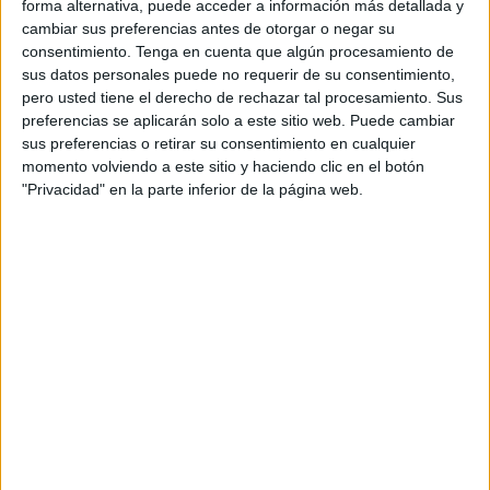
forma alternativa, puede acceder a información más detallada y
cambiar sus preferencias antes de otorgar o negar su
Los datos disponibles indican que estos estudios se
consentimiento.
Tenga en cuenta que algún procesamiento de
realizarán en el marco de un acuerdo de asociación en el
sus datos personales puede no requerir de su consentimiento,
que participarán varias partes intervinientes, encabezadas
pero usted tiene el derecho de rechazar tal procesamiento. Sus
por el Consejo Comunitario de Tánger, el Consejo
preferencias se aplicarán solo a este sitio web. Puede cambiar
Regional Tánger-Tetuán-Alhucemas y la Agencia de
sus preferencias o retirar su consentimiento en cualquier
momento volviendo a este sitio y haciendo clic en el botón
Desarrollo de las Provincias del Norte. además del
"Privacidad" en la parte inferior de la página web.
Ministerio de Transporte y Logística. Bajo la supervisión de
la jurisdicción de la región.
Estos estudios tienen como objetivo determinar los
detalles del proyecto desde todos los aspectos técnicos y
financieros, incluyendo las distancias que cubrirán las
líneas, las zonas por las que pasarán, el tipo de vehículos
que se utilizarán y el coste total del proyecto.
Según fuentes informadas, el proyecto constará en su fase
inicial de tres líneas, la primera de las cuales conectará el