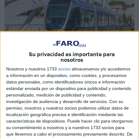
Su privacidad es importante para
nosotros
Imagen cedida
Nosotros y nuestros 1733
socios
almacenamos y/o accedemos
a información en un dispositivo, como cookies, y procesamos
datos personales, como identificadores únicos e información
estándar enviada por un dispositivo para publicidad y contenido
La ciudad de Tánger espera pronto reforzar la estructura
personalizado, medición de publicidad y contenido,
investigación de audiencia y desarrollo de servicios.
Con su
del transporte urbano con líneas de tranvía. Está previsto
permiso, nosotros y nuestros socios podemos utilizar datos de
que se inicien estudios que allanen el camino para la
localización geográfica precisa e identificación mediante las
finalización de este proyecto, que cambiará las
características de dispositivos. Puede hacer clic para otorgarnos
características de esta instalación vital para una ciudad tan
su consentimiento a nosotros y a nuestros 1733 socios para
que llevemos a cabo el procesamiento previamente descrito. De
próspera como es Tánger.