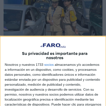
EFE
Su privacidad es importante para
nosotros
Nosotros y nuestros 1733
socios
almacenamos y/o accedemos
a información en un dispositivo, como cookies, y procesamos
La administración del puerto de Tánger Med ha instado a
datos personales, como identificadores únicos e información
los marroquíes residentes en el extranjero que desean
estándar enviada por un dispositivo para publicidad y contenido
volver a casa, reservar con antelación el billete y
personalizado, medición de publicidad y contenido,
investigación de audiencia y desarrollo de servicios.
Con su
establecer la fecha del retorno para evitar colapso durante
permiso, nosotros y nuestros socios podemos utilizar datos de
los meses de verano.
localización geográfica precisa e identificación mediante las
características de dispositivos. Puede hacer clic para otorgarnos