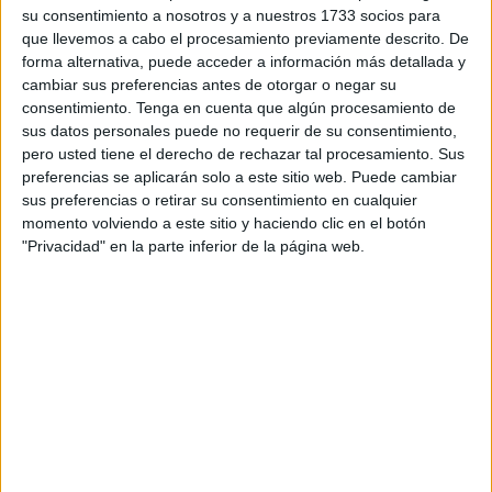
El motivo de esta iniciativa no es otro que la prioridad de
su consentimiento a nosotros y a nuestros 1733 socios para
acceso al puerto será para los viajeros que tengan billetes
que llevemos a cabo el procesamiento previamente descrito. De
cerrados con fecha y hora determinadas, teniendo los
forma alternativa, puede acceder a información más detallada y
cambiar sus preferencias antes de otorgar o negar su
demás que esperar a la existencia de huecos libres en los
consentimiento.
Tenga en cuenta que algún procesamiento de
barcos.
sus datos personales puede no requerir de su consentimiento,
pero usted tiene el derecho de rechazar tal procesamiento. Sus
La ubicación portuaria, uno de los principales puntos de
preferencias se aplicarán solo a este sitio web. Puede cambiar
entrada para los viajeros, presentó un calendario para los
sus preferencias o retirar su consentimiento en cualquier
meses de julio, agosto y septiembre, que muestra la
momento volviendo a este sitio y haciendo clic en el botón
"Privacidad" en la parte inferior de la página web.
densidad de tráfico esperada en el puerto durante este
período.
Se espera que la Operación Paso del Estrecho del país
vecino registre una densidad de paso de vehículos
variable a través de los diferentes pasos fronterizos, ya
que se espera que la densidad del tránsito aumente a un
nivel medio del 26 al 31 de julio, con un tiempo de tránsito
relativamente corto.