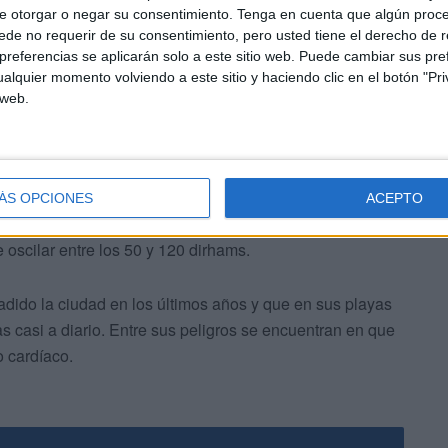
e otorgar o negar su consentimiento.
Tenga en cuenta que algún proc
entran decididos a “hacer frente a la invasión del óxido
de no requerir de su consentimiento, pero usted tiene el derecho de r
referencias se aplicarán solo a este sitio web. Puede cambiar sus pref
alquier momento volviendo a este sitio y haciendo clic en el botón "Pri
 web.
ÁS OPCIONES
ACEPTO
e trata de una nueva droga que se ha puesto muy de moda
e oscilar entre los 50 y 120 dirhams.
dido la ciudad en los últimos años y que en sus playas
s casi a diario. Entre sus peligros se encuentran en que
 cardíaco.