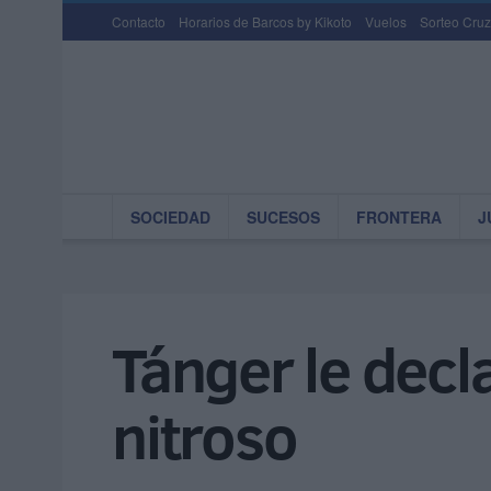
Contacto
Horarios de Barcos by Kikoto
Vuelos
Sorteo Cruz
SOCIEDAD
SUCESOS
FRONTERA
J
Tánger le decla
nitroso