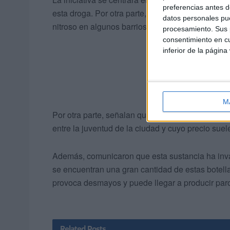
preferencias antes d
esta droga. Por otra parte, señalaron que se encu
datos personales pue
nitroso en algunos barrios de la ciudad”.
procesamiento. Sus p
consentimiento en cu
inferior de la página
M
Por otra parte, señalan que el gas de la risa s
entre la juventud de la ciudad y cuyo precio suel
Además, comunicaron que esta sustancia ha inva
se encuentran una gran cantidad de estas botella
provoca desmayos y puede llegar a producir paro
Related
Posts