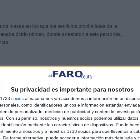
os meses en los que los servicios provinciales de la
cenaba óxido nitroso, donde arrestaron a seis personas,
ncia.
os de seguridad de Tánger continuarán con sus campañas
el gas de la risa en los barrios de la ciudad.
Su privacidad es importante para nosotros
s 1733
socios
almacenamos y/o accedemos a información en un disposit
sonales, como identificadores únicos e información estándar enviada 
ntenido personalizado, medición de publicidad y contenido, investigaci
os.
Con su permiso, nosotros y nuestros socios podemos utilizar datos 
identificación mediante las características de dispositivos. Puede hacer
ntimiento a nosotros y a nuestros 1733 socios para que llevemos a ca
. De forma alternativa, puede acceder a información más detallada y 
Makada, Al Aouama, además de áreas donde se trafica con