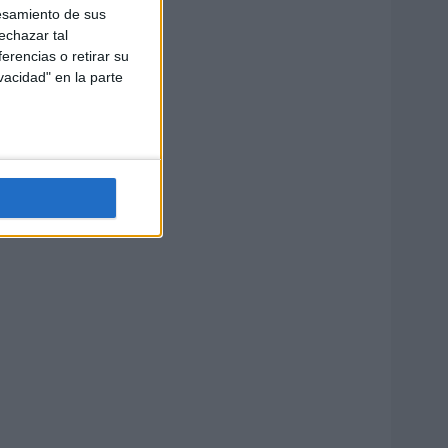
esamiento de sus
echazar tal
erencias o retirar su
vacidad" en la parte