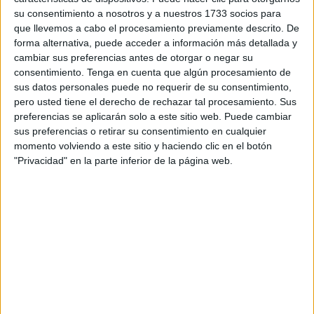
partidarios y detractores de la continuidad del tamborilero
su consentimiento a nosotros y a nuestros 1733 socios para
que llevemos a cabo el procesamiento previamente descrito. De
del suhur (suhoor) en el ejercicio de sus funciones durante
forma alternativa, puede acceder a información más detallada y
el mes sagrado del Ramadán.
cambiar sus preferencias antes de otorgar o negar su
consentimiento.
Tenga en cuenta que algún procesamiento de
Las redes sociales se han llenado de miles de
sus datos personales puede no requerir de su consentimiento,
publicaciones y tuits sobre la "utilidad" de la presencia de
pero usted tiene el derecho de rechazar tal procesamiento. Sus
esta figura, considerada uno de los principales ritos y
preferencias se aplicarán solo a este sitio web. Puede cambiar
sus preferencias o retirar su consentimiento en cualquier
costumbres del Ramadán que ha marcado la vida de los
momento volviendo a este sitio y haciendo clic en el botón
habitantes de la zona durante décadas.
"Privacidad" en la parte inferior de la página web.
¿Qué sucede? Pues que algunos piden que se prohíba
terminando con una costumbre que ha marcado la vida de
los marroquíes durante décadas, sobre todo porque el
tamborilero desempeñaba un papel fundamental a la hora
de despertar a la gente en ausencia de medios que
ayudaran a levantarse por la noche.
Los internautas afirman que con la revolución tecnológica