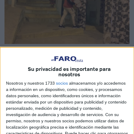
Foto: Press Tetouan
Su privacidad es importante para
nosotros
Es una figura emblemática del Ramadán. Esa figura del
Nosotros y nuestros 1733
socios
almacenamos y/o accedemos
tamborilero que cumple con un rito que pervive a pesar de
a información en un dispositivo, como cookies, y procesamos
la existencia de nuevas tecnologías. En Marruecos no
datos personales, como identificadores únicos e información
estándar enviada por un dispositivo para publicidad y contenido
obstante está generando cierta polémica entre los
personalizado, medición de publicidad y contenido,
ayunantes de Rincón, Castillejos y Tetuán.
investigación de audiencia y desarrollo de servicios.
Con su
permiso, nosotros y nuestros socios podemos utilizar datos de
Al igual que todos los ciudadanos marroquíes, los
localización geográfica precisa e identificación mediante las
internautas de Tetuán y M'diq-Fnideq se han dividido entre
características de dispositivos. Puede hacer clic para otorgarnos