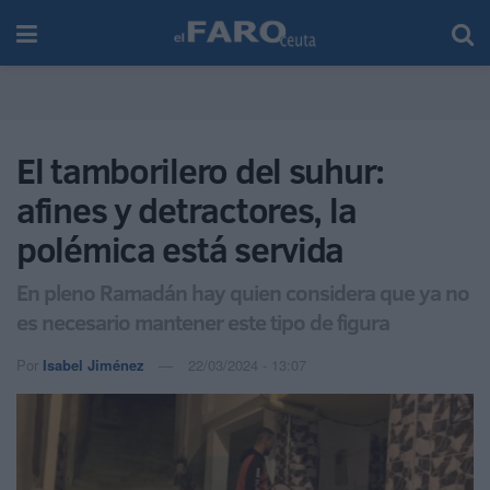
El tamborilero del suhur:
afines y detractores, la
polémica está servida
En pleno Ramadán hay quien considera que ya no
es necesario mantener este tipo de figura
Por
Isabel Jiménez
22/03/2024 - 13:07