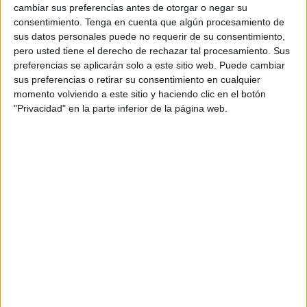
cambiar sus preferencias antes de otorgar o negar su
El taller, que ya
se ha llevado a cabo en años anteriores,
consentimiento.
Tenga en cuenta que algún procesamiento de
tendrá lugar a partir de las 10.00 horas y hasta las 13.00
sus datos personales puede no requerir de su consentimiento,
horas en horario de mañana y de 17.00 a 20.00 horas por
pero usted tiene el derecho de rechazar tal procesamiento. Sus
preferencias se aplicarán solo a este sitio web. Puede cambiar
la tarde en el pabellón deportivo del Campus.
sus preferencias o retirar su consentimiento en cualquier
momento volviendo a este sitio y haciendo clic en el botón
Se trata de una actividad gratuita dirigida a mujeres
"Privacidad" en la parte inferior de la página web.
jóvenes pertenecientes a la comunidad universitaria en la
que se pretende que adquieran conocimientos básicos
sobre medidas de autoprotección, así como habilidades,
técnicas y destrezas de defensa personal encaminadas a
resolver situaciones de agresiones reales.
El objetivo es iniciar y dar a conocer a las mujeres la
utilidad de esta serie de técnicas y tácticas no solo como
método de defensa sino como actividad formativa de salud
física y mental.
"Los talleres de autodefensa contribuyen a la toma de