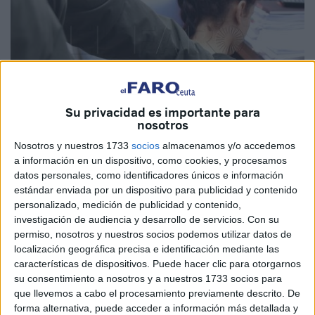
Su privacidad es importante para
nosotros
Imagen de archivo
Nosotros y nuestros 1733
socios
almacenamos y/o accedemos
a información en un dispositivo, como cookies, y procesamos
datos personales, como identificadores únicos e información
estándar enviada por un dispositivo para publicidad y contenido
personalizado, medición de publicidad y contenido,
La
Facultad de
Ciencias de la Salud
en colaboración con
investigación de audiencia y desarrollo de servicios.
Con su
la Unidad de Violencia de Género de la UPAC de la
permiso, nosotros y nuestros socios podemos utilizar datos de
Policía Local, ha organizado un taller de defensa personal
localización geográfica precisa e identificación mediante las
orientado a las mujeres que se llevará a cabo este lunes,
características de dispositivos. Puede hacer clic para otorgarnos
su consentimiento a nosotros y a nuestros 1733 socios para
en el marco del
Día Internacional de la Eliminación de la
que llevemos a cabo el procesamiento previamente descrito. De
Violencia contra las Mujeres
(25N).
forma alternativa, puede acceder a información más detallada y