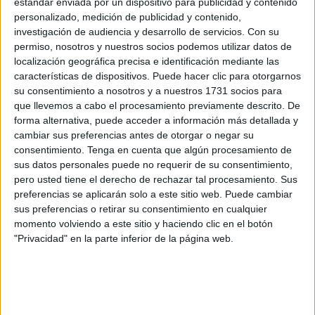
estándar enviada por un dispositivo para publicidad y contenido
la mejor manera de salvarnos a todos. Estoy cansado de
personalizado, medición de publicidad y contenido,
las nuevas ocurrencias semanales de todos los gobiernos
investigación de audiencia y desarrollo de servicios.
Con su
(perdón, quería decir medidas efectivas) y, sobre todo, de
permiso, nosotros y nuestros socios podemos utilizar datos de
localización geográfica precisa e identificación mediante las
política y de quién tiene la culpa de … lo que sea que haya
características de dispositivos. Puede hacer clic para otorgarnos
que culpar. No hay otro tema de conversación y, al igual
su consentimiento a nosotros y a nuestros 1731 socios para
que el sistema sanitario, corremos peligro de saturación.
que llevemos a cabo el procesamiento previamente descrito. De
forma alternativa, puede acceder a información más detallada y
También entiendo la desesperanza de una gran parte de
cambiar sus preferencias antes de otorgar o negar su
nosotros que no ve un futuro claro. Nos está costando
consentimiento.
Tenga en cuenta que algún procesamiento de
sus datos personales puede no requerir de su consentimiento,
mucho salir de este estancamiento en el que estamos
pero usted tiene el derecho de rechazar tal procesamiento. Sus
inmersos. No encontramos vías de escape, no estamos
preferencias se aplicarán solo a este sitio web. Puede cambiar
siendo capaces de buscar ranuras por donde respirar aire
sus preferencias o retirar su consentimiento en cualquier
fresco que nos insufle ánimos. De vez en cuando llega
momento volviendo a este sitio y haciendo clic en el botón
"Privacidad" en la parte inferior de la página web.
algún pequeño alivio, como que Trump ha perdido las
elecciones. Algo es algo, pero tampoco es que nos saque
del pozo.
Antes existía un ligero interés por las decisiones de