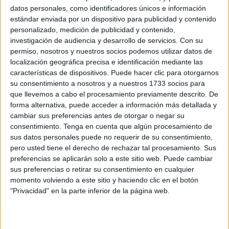
preocupan a los científicos
datos personales, como identificadores únicos e información
POR
ISABEL JIMÉNEZ
17/07/2026
1
estándar enviada por un dispositivo para publicidad y contenido
personalizado, medición de publicidad y contenido,
La AEMET activa el aviso amarillo en Ceuta
investigación de audiencia y desarrollo de servicios.
Con su
por máximas de 36 grados
permiso, nosotros y nuestros socios podemos utilizar datos de
POR
BEATRIZ MARTÍNEZ
16/07/2026
0
localización geográfica precisa e identificación mediante las
características de dispositivos. Puede hacer clic para otorgarnos
Adiós al asfalto tradicional: Marrakech y
su consentimiento a nosotros y a nuestros 1733 socios para
Agadir cambian su pavimento para frenar el
que llevemos a cabo el procesamiento previamente descrito. De
calor extremo
forma alternativa, puede acceder a información más detallada y
POR
BEATRIZ MARTÍNEZ
16/07/2026
0
cambiar sus preferencias antes de otorgar o negar su
consentimiento.
Tenga en cuenta que algún procesamiento de
¿Cómo protegerse del calor extremo?
sus datos personales puede no requerir de su consentimiento,
POR
ISABEL JIMÉNEZ
16/07/2026
1
pero usted tiene el derecho de rechazar tal procesamiento. Sus
preferencias se aplicarán solo a este sitio web. Puede cambiar
Alerta para los ceutíes que viajen el fin de
sus preferencias o retirar su consentimiento en cualquier
semana: nueva ola de calor superará los 40
momento volviendo a este sitio y haciendo clic en el botón
grados
"Privacidad" en la parte inferior de la página web.
POR
ISABEL JIMÉNEZ
16/07/2026
0
¿El aire acondicionado resfría? Un experto