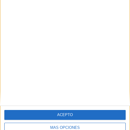
desmonta uno de los grandes mitos del
verano
POR
ISABEL JIMÉNEZ
14/07/2026
0
La ola de calor golpea a los destinos favoritos
de los ceutíes que se van de vacaciones
POR
ISABEL JIMÉNEZ
10/07/2026
0
1
2
3
…
89
ACEPTO
MÁS OPCIONES