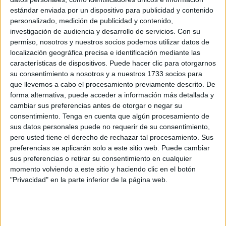
El Tiro de Pichón acoge el segundo concurso
estándar enviada por un dispositivo para publicidad y contenido
de silvestrismo del 2022
personalizado, medición de publicidad y contenido,
investigación de audiencia y desarrollo de servicios.
Con su
POR
JUAN CARLOS SÁNCHEZ
10/04/2022
0
permiso, nosotros y nuestros socios podemos utilizar datos de
El Faro+Deportivo | Manuel Báez: "Gracias a
localización geográfica precisa e identificación mediante las
Defensa podremos tener unas instalaciones"
características de dispositivos. Puede hacer clic para otorgarnos
su consentimiento a nosotros y a nuestros 1733 socios para
POR
J. CARLOS SÁNCHEZ
29/03/2022
0
que llevemos a cabo el procesamiento previamente descrito. De
El Tiro de Pichón acoge el primer torneo de
forma alternativa, puede acceder a información más detallada y
silvestrismo del 2022
cambiar sus preferencias antes de otorgar o negar su
consentimiento.
Tenga en cuenta que algún procesamiento de
POR
JUAN CARLOS SÁNCHEZ
27/03/2022
0
sus datos personales puede no requerir de su consentimiento,
El Covid deja paso al silvestrismo
pero usted tiene el derecho de rechazar tal procesamiento. Sus
preferencias se aplicarán solo a este sitio web. Puede cambiar
POR
JUAN CARLOS SÁNCHEZ
25/03/2022
0
sus preferencias o retirar su consentimiento en cualquier
momento volviendo a este sitio y haciendo clic en el botón
La Federación de Caza consigue la creación
"Privacidad" en la parte inferior de la página web.
de un campo de tiro al plato
POR
JUAN CARLOS SÁNCHEZ
08/03/2022
0
El ceutí José Manuel Huelga, campeón
nacional de ornitología