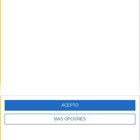
POR
MARÍA GARCÍA
08/12/2021
0
1
2
3
4
ACEPTO
MÁS OPCIONES