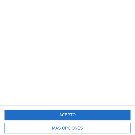
sufrimiento sin cura
POR
EVA CEREZO
25/01/2026
2
El déficit en las arcas de la protectora
"peligra" la reforma de la zona de perros
POR
MARÍA VALVERDE
12/01/2026
1
1
2
3
…
42
ACEPTO
MÁS OPCIONES