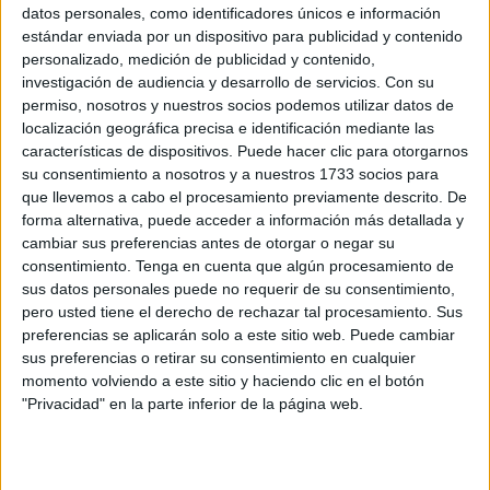
Ceuta
datos personales, como identificadores únicos e información
estándar enviada por un dispositivo para publicidad y contenido
POR
ISABEL JIMÉNEZ
16/04/2026
1
personalizado, medición de publicidad y contenido,
Ni catálogos ni algoritmos: ¿Cómo contactar
investigación de audiencia y desarrollo de servicios.
Con su
con la Protectora para adoptar una mascota?
permiso, nosotros y nuestros socios podemos utilizar datos de
localización geográfica precisa e identificación mediante las
POR
ISABEL JIMÉNEZ
05/04/2026
0
características de dispositivos. Puede hacer clic para otorgarnos
La historia de Atlas: de vagar herido por el
su consentimiento a nosotros y a nuestros 1733 socios para
Príncipe a soñar con un hogar
que llevemos a cabo el procesamiento previamente descrito. De
forma alternativa, puede acceder a información más detallada y
POR
ISABEL JIMÉNEZ
08/03/2026
0
cambiar sus preferencias antes de otorgar o negar su
“No llegamos a tiempo”: la Protectora
consentimiento.
Tenga en cuenta que algún procesamiento de
lamenta la muerte de un cachorro
sus datos personales puede no requerir de su consentimiento,
abandonado en una carretera
pero usted tiene el derecho de rechazar tal procesamiento. Sus
preferencias se aplicarán solo a este sitio web. Puede cambiar
POR
ISABEL JIMÉNEZ
01/03/2026
0
sus preferencias o retirar su consentimiento en cualquier
El Pleno respalda al PSOE en su petición de
momento volviendo a este sitio y haciendo clic en el botón
mejoras en el centro zoosanitario
"Privacidad" en la parte inferior de la página web.
POR
CARMEN ECHARRI
29/01/2026
0
En la Piel | Sin crematorio de animales: un