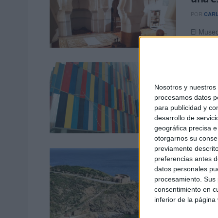
POR
CARL
El Museo
encontra
La his
Porte
Nosotros y nuestro
procesamos datos per
POR
PAOL
para publicidad y co
Adiós al 
desarrollo de servici
Prêt à Po
geográfica precisa e 
otorgarnos su conse
previamente descrito
El Mu
preferencias antes d
funci
datos personales pue
procesamiento. Sus p
POR
ISAB
consentimiento en cu
inferior de la página
El Museo
una serie