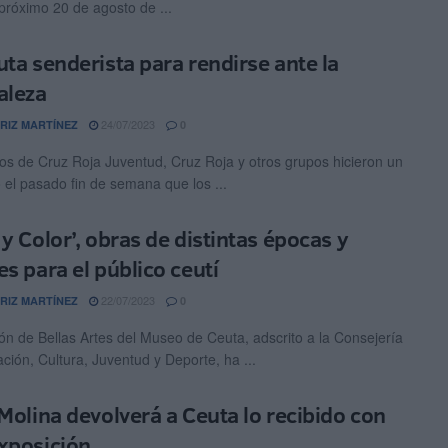
 próximo 20 de agosto de ...
uta senderista para rendirse ante la
aleza
24/07/2023
RIZ MARTÍNEZ
0
ios de Cruz Roja Juventud, Cruz Roja y otros grupos hicieron un
o el pasado fin de semana que los ...
 y Color’, obras de distintas épocas y
es para el público ceutí
22/07/2023
RIZ MARTÍNEZ
0
ón de Bellas Artes del Museo de Ceuta, adscrito a la Consejería
ción, Cultura, Juventud y Deporte, ha ...
 Molina devolverá a Ceuta lo recibido con
xposición