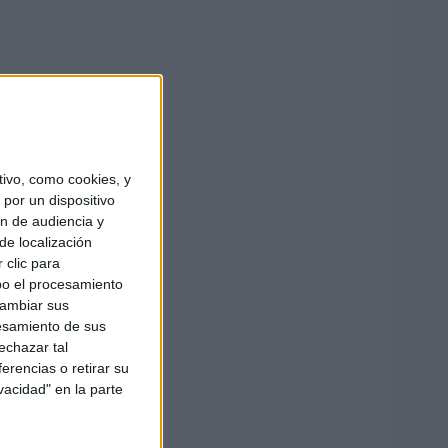
ivo, como cookies, y
por un dispositivo
ón de audiencia y
de localización
 clic para
bo el procesamiento
cambiar sus
esamiento de sus
echazar tal
erencias o retirar su
vacidad" en la parte