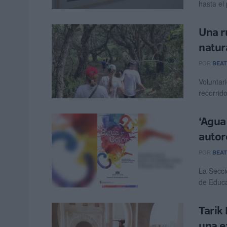
hasta el
Una r
natur
POR
BEAT
Voluntar
recorrid
‘Agua
autor
POR
BEAT
La Secci
de Educa
Tarik
una e