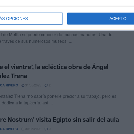
la, una ciudad para ir de museos
ÁS OPCIONES
ACEPTO
05/07/2023
RIZ MARTÍNEZ
0
d de Melilla se puede conocer de muchas maneras. Una de
 a través de sus numerosos museos. ...
 el vientre’, la ecléctica obra de Ángel
lez Trena
31/05/2023
CA RIVERO
2
nzález Trena “no sabría ponerle precio” a su trabajo, pero es
 dedica a la tapicería, así ...
re Nostrum' visita Egipto sin salir del aula
30/05/2023
CA RIVERO
0