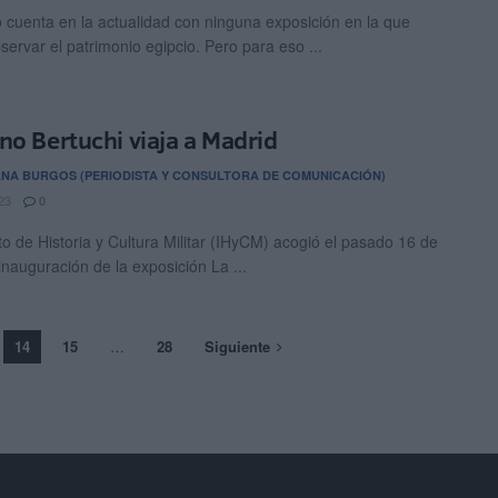
 cuenta en la actualidad con ninguna exposición en la que
servar el patrimonio egipcio. Pero para eso ...
no Bertuchi viaja a Madrid
NA BURGOS (PERIODISTA Y CONSULTORA DE COMUNICACIÓN)
23
0
uto de Historia y Cultura Militar (IHyCM) acogió el pasado 16 de
inauguración de la exposición La ...
14
15
…
28
Siguiente