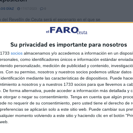
17/07/2023
OS DÍAZ
0
 del Revellín de Ceuta será el escenario en el que se
rá la exposición de pintura ‘Recuerdos’. Una ...
toria del edificio de colores, el 'Prêt à
Su privacidad es importante para nosotros
r' que fascinó a Ceuta
s 1733
socios
almacenamos y/o accedemos a información en un disposit
sonales, como identificadores únicos e información estándar enviada 
15/07/2023
A PÉREZ CUENDA
6
ntenido personalizado, medición de publicidad y contenido, investigaci
edificio de colores como lo conocíamos. El edificio de viviendas
os.
Con su permiso, nosotros y nuestros socios podemos utilizar datos 
rter que alegraba la calle Real ...
identificación mediante las características de dispositivos. Puede hacer
ntimiento a nosotros y a nuestros 1733 socios para que llevemos a ca
. De forma alternativa, puede acceder a información más detallada y 
seo Histórico Militar, en pleno
e otorgar o negar su consentimiento.
Tenga en cuenta que algún proc
onamiento tras obras
de no requerir de su consentimiento, pero usted tiene el derecho de r
referencias se aplicarán solo a este sitio web. Puede cambiar sus pref
13/07/2023
EL JIMÉNEZ
0
alquier momento volviendo a este sitio y haciendo clic en el botón "Pri
 web.
 Histórico Militar de Ceuta recupera su actividad normal tras
 de obras y trabajos que obligaron a ...