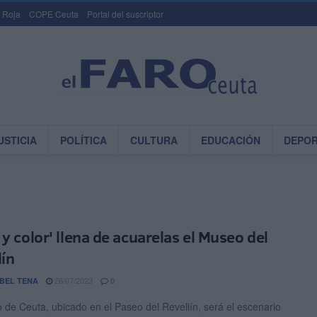
 Roja
COPE Ceuta
Portal del suscriptor
USTICIA
POLÍTICA
CULTURA
EDUCACIÓN
DEPO
 y color' llena de acuarelas el Museo del
lín
26/07/2023
BEL TENA
0
 de Ceuta, ubicado en el Paseo del Revellín, será el escenario