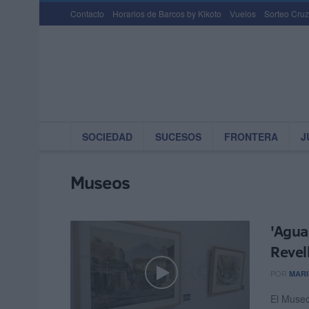
Contacto
Horarios de Barcos by Kikoto
Vuelos
Sorteo Cruz
SOCIEDAD
SUCESOS
FRONTERA
J
Museos
'Agua
Revel
POR
MARI
El Museo