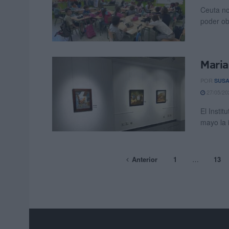
Ceuta no
poder ob
Maria
POR
SUSA
27/05/20
El Instit
mayo la 
Anterior
1
…
13