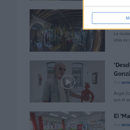
Melil
M
POR
BEAT
La ciuda
ellas es
‘Desde
Gonzá
POR
MÓNI
Ángel Go
que él se
El 'Ma
POR
MÓNI