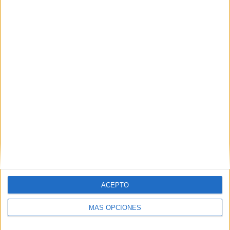
Trifulca entre vecinos en Juan Carlos I que
necesitó intervención policial
POR
LUIS MANUEL AZNAR
18/12/2017
0
1
…
20
21
22
ACEPTO
MÁS OPCIONES