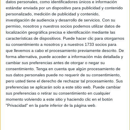
datos personales, como identificadores únicos e información
estándar enviada por un dispositivo para publicidad y contenido
Las Fuerzas Armadas se acercan a los más
personalizado, medición de publicidad y contenido,
jóvenes
investigación de audiencia y desarrollo de servicios.
Con su
POR
ÁLVARO ACEDO
25/05/2018
0
permiso, nosotros y nuestros socios podemos utilizar datos de
localización geográfica precisa e identificación mediante las
El Club Anyera ultima los preparativos para la
características de dispositivos. Puede hacer clic para otorgarnos
XII edición de la Vuelta a Ceuta Andando-
su consentimiento a nosotros y a nuestros 1733 socios para
Memorial Auxi Jimeno
que llevemos a cabo el procesamiento previamente descrito. De
POR
REDACCIÓN
17/04/2018
0
forma alternativa, puede acceder a información más detallada y
cambiar sus preferencias antes de otorgar o negar su
Auxiliados nueve inmigrantes en Benzú, entre
consentimiento.
Tenga en cuenta que algún procesamiento de
ellos una embarazada
sus datos personales puede no requerir de su consentimiento,
POR
C.E.
21/03/2018
0
pero usted tiene el derecho de rechazar tal procesamiento. Sus
preferencias se aplicarán solo a este sitio web. Puede cambiar
Bomberos tuvo que achicar agua de la piscina
sus preferencias o retirar su consentimiento en cualquier
de las obras de Gran Vía
momento volviendo a este sitio y haciendo clic en el botón
POR
M.A.
19/03/2018
1
"Privacidad" en la parte inferior de la página web.
Aplazado el desahucio de una familia con seis
niños en la barriada Juan Carlos I
POR
REDACCIÓN
12/03/2018
0