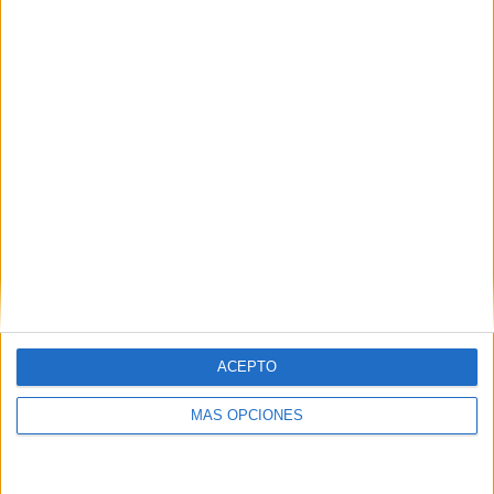
POR
SILVIA VIVANCOS
16/11/2017
0
1
2
3
ACEPTO
MÁS OPCIONES