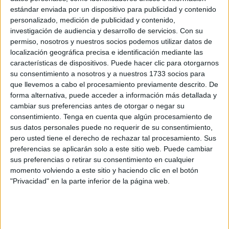
estándar enviada por un dispositivo para publicidad y contenido
Los criterios de adjudicación, del Salón de
personalizado, medición de publicidad y contenido,
Embajadores del Ministerio a Emvicesa
investigación de audiencia y desarrollo de servicios.
Con su
permiso, nosotros y nuestros socios podemos utilizar datos de
POR
A.Q.
14/12/2017
0
localización geográfica precisa e identificación mediante las
Sobre prudencia y responsabilidad
características de dispositivos. Puede hacer clic para otorgarnos
su consentimiento a nosotros y a nuestros 1733 socios para
POR
REDACCIÓN
07/12/2017
0
que llevemos a cabo el procesamiento previamente descrito. De
Le piden 5 años y medio de prisión por tráfico
forma alternativa, puede acceder a información más detallada y
de cocaína
cambiar sus preferencias antes de otorgar o negar su
consentimiento.
Tenga en cuenta que algún procesamiento de
POR
CARMEN ECHARRI
06/12/2017
0
sus datos personales puede no requerir de su consentimiento,
El útero y el alma, por Esther Esteban
pero usted tiene el derecho de rechazar tal procesamiento. Sus
preferencias se aplicarán solo a este sitio web. Puede cambiar
POR
ESTHER ESTEBAN
,
REDACCIÓN
30/11/2017
0
sus preferencias o retirar su consentimiento en cualquier
Sentenciado a dos años de prisión por robar
momento volviendo a este sitio y haciendo clic en el botón
en una vivienda
"Privacidad" en la parte inferior de la página web.
POR
SILVIA VIVANCOS
17/11/2017
0
Pagarán 840 euros más los gastos del
destrozo de una moto robada