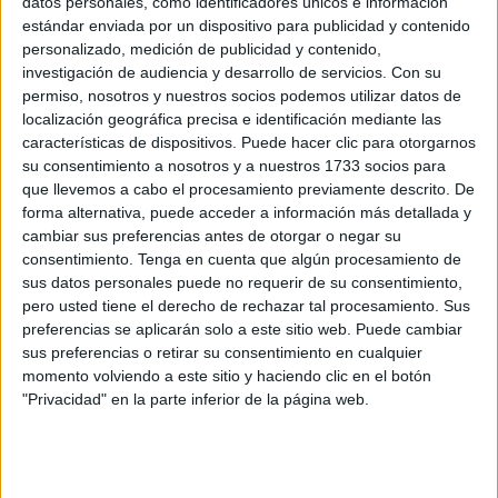
datos personales, como identificadores únicos e información
estándar enviada por un dispositivo para publicidad y contenido
Máxima presión en el mar: rescates de
personalizado, medición de publicidad y contenido,
Guardia Civil para salvar inmigrantes
investigación de audiencia y desarrollo de servicios.
Con su
POR
CARMEN ECHARRI
25/07/2025
0
permiso, nosotros y nuestros socios podemos utilizar datos de
localización geográfica precisa e identificación mediante las
Así es el protocolo para la reubicación de
características de dispositivos. Puede hacer clic para otorgarnos
menores inmigrantes
su consentimiento a nosotros y a nuestros 1733 socios para
POR
ISABEL JIMÉNEZ
23/07/2025
0
que llevemos a cabo el procesamiento previamente descrito. De
forma alternativa, puede acceder a información más detallada y
La Guardia Civil detiene a 2 pescadores
cambiar sus preferencias antes de otorgar o negar su
marroquíes con inmigrantes
consentimiento.
Tenga en cuenta que algún procesamiento de
POR
CARMEN ECHARRI
23/07/2025
1
sus datos personales puede no requerir de su consentimiento,
pero usted tiene el derecho de rechazar tal procesamiento. Sus
El Gobierno aprueba el procedimiento para
preferencias se aplicarán solo a este sitio web. Puede cambiar
reubicar a los menores inmigrantes
sus preferencias o retirar su consentimiento en cualquier
POR
ISABEL JIMÉNEZ
22/07/2025
1
momento volviendo a este sitio y haciendo clic en el botón
"Privacidad" en la parte inferior de la página web.
La radiografía de la inmigración: la presión de
Ceuta frente a Melilla
POR
CARMEN ECHARRI
20/07/2025
7