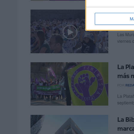
Ópera
M
POR
AGUS
Las Mura
viernes 
La Pl
más m
POR
RED
La Plata
septiemb
La Bi
marca