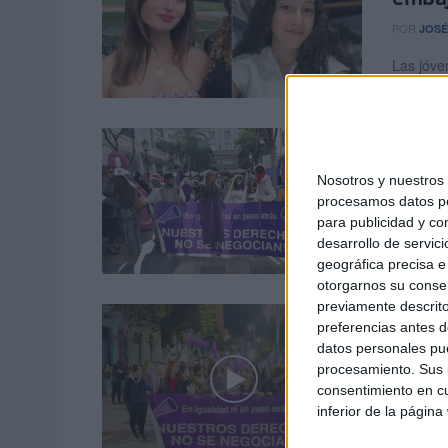
POR
JOSÉ
Las jóve
Ceuta, ha
La Pl
contr
Nosotros y nuestro
procesamos datos per
POR
ISAB
para publicidad y co
La Plata
desarrollo de servici
Plaza Esp
geográfica precisa e 
otorgarnos su conse
previamente descrito
Las c
preferencias antes d
morad
datos personales pue
procesamiento. Sus p
POR
CARL
consentimiento en cu
inferior de la página
La plaza
manifesta