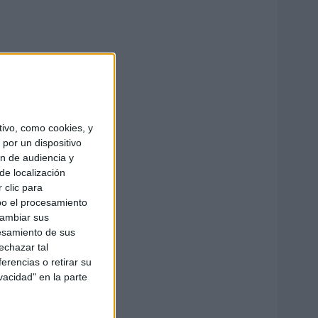
ivo, como cookies, y
por un dispositivo
ón de audiencia y
de localización
 clic para
bo el procesamiento
cambiar sus
esamiento de sus
echazar tal
erencias o retirar su
vacidad" en la parte