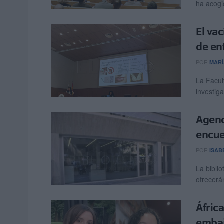
ha acogi
El va
de en
POR
MARÍ
La Facul
investiga
Agend
encue
POR
ISAB
La bibli
ofrecerá
Áfric
embaj