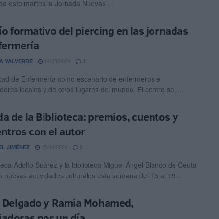
do este martes la Jornada Nuevas ...
cío formativo del piercing en las jornadas
fermería
14/05/2024
A VALVERDE
1
tad de Enfermería como escenario de enfermeros e
dores locales y de otros lugares del mundo. El centro se ...
a de la Biblioteca: premios, cuentos y
ntros con el autor
15/04/2024
EL JIMÉNEZ
0
oteca Adolfo Suárez y la biblioteca Miguel Ángel Blanco de Ceuta
n nuevas actividades culturales esta semana del 15 al 19 ...
a Delgado y Ramia Mohamed,
adoras por un día