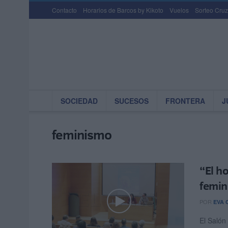
Contacto
Horarios de Barcos by Kikoto
Vuelos
Sorteo Cruz
SOCIEDAD
SUCESOS
FRONTERA
J
feminismo
“El h
femin
POR
EVA 
El Salón