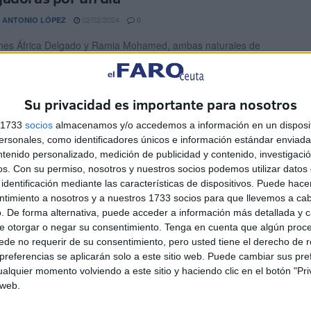
02/02/2024
 ANTONIO LÓPEZ
0
nes África Delgado y Ramia Mohamed, ambas naturales de
n tenido la suerte de formar parte de las ...
ataforma Feminista, unida en la lucha
Su privacidad es importante para nosotros
a la violencia machista
s 1733
socios
almacenamos y/o accedemos a información en un disposit
sonales, como identificadores únicos e información estándar enviada 
25/11/2023
EL JIMÉNEZ
2
ntenido personalizado, medición de publicidad y contenido, investigaci
forma Feminista de Ceuta se ha reunido en los aledaños de la
os.
Con su permiso, nosotros y nuestros socios podemos utilizar datos 
aña en el Día de la ...
identificación mediante las características de dispositivos. Puede hacer
ntimiento a nosotros y a nuestros 1733 socios para que llevemos a ca
. De forma alternativa, puede acceder a información más detallada y 
alles de Ceuta vuelven a teñirse de
e otorgar o negar su consentimiento.
Tenga en cuenta que algún proc
o en el Día Internacional de la Mujer
de no requerir de su consentimiento, pero usted tiene el derecho de r
referencias se aplicarán solo a este sitio web. Puede cambiar sus pref
08/03/2023
OS DÍAZ
1
alquier momento volviendo a este sitio y haciendo clic en el botón "Pri
 web.
 de la Constitución ha sido el punto de reunión de la
ción por el Día Internacional de la ...