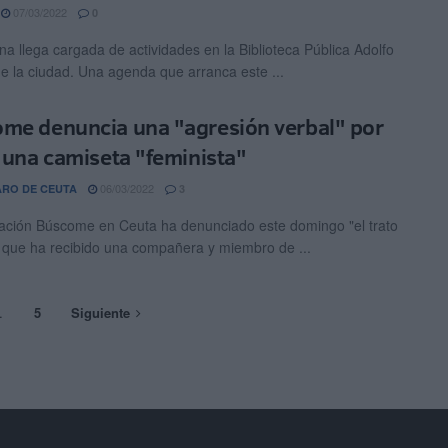
07/03/2022
0
a llega cargada de actividades en la Biblioteca Pública Adolfo
e la ciudad. Una agenda que arranca este ...
me denuncia una "agresión verbal" por
r una camiseta "feminista"
06/03/2022
ARO DE CEUTA
3
ación Búscome en Ceuta ha denunciado este domingo "el trato
o que ha recibido una compañera y miembro de ...
…
5
Siguiente