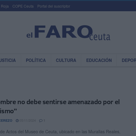
 Roja
COPE Ceuta
Portal del suscriptor
USTICIA
POLÍTICA
CULTURA
EDUCACIÓN
DEPO
ombre no debe sentirse amenazado por el
ismo”
05/11/2024
CEREZO
1
 de Actos del Museo de Ceuta, ubicado en las Murallas Reales,