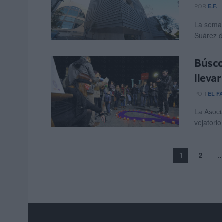
POR
E.F.
La seman
Suárez d
Búsco
lleva
POR
EL F
La Asoci
vejatori
1
2