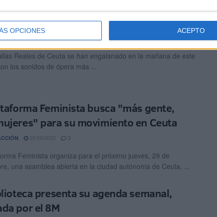
 en clave de igualdad para niños
ÁS OPCIONES
ACEPTO
30/09/2022
TÍN LÓPEZ
0
llas Reales de Ceuta se han engalanado en la mañana de este
con los sonidos de ópera más ...
ataforma Feminista busca "más gente,
ujeres" para su movimiento en Ceuta
25/09/2022
ACCIÓN
3
forma Feminista organiza para el próximo jueves, 29 de
re, una asamblea abierta en la ciudad autónoma de Ceuta. ...
blioteca presenta su agenda semanal,
da por el 8M