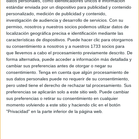
datos personales, como identificadores únicos e información
estándar enviada por un dispositivo para publicidad y contenido
621 ordenadores portátiles ultraligeros para
personalizado, medición de publicidad y contenido,
reducir la brecha digital en Ceuta
investigación de audiencia y desarrollo de servicios.
Con su
POR
E.F.
07/12/2022
1
permiso, nosotros y nuestros socios podemos utilizar datos de
localización geográfica precisa e identificación mediante las
Los alumnos del 'Clara Campoamor' eliminan
características de dispositivos. Puede hacer clic para otorgarnos
acacias invasoras
su consentimiento a nosotros y a nuestros 1733 socios para
POR
DIEGO NARANJO
02/12/2022
0
que llevemos a cabo el procesamiento previamente descrito. De
forma alternativa, puede acceder a información más detallada y
Experiencias personales para cerrar la
cambiar sus preferencias antes de otorgar o negar su
Semana de la Discapacidad
consentimiento.
Tenga en cuenta que algún procesamiento de
POR
C.D.
01/12/2022
0
sus datos personales puede no requerir de su consentimiento,
pero usted tiene el derecho de rechazar tal procesamiento. Sus
Carlos Rodríguez explica cómo hacer las
preferencias se aplicarán solo a este sitio web. Puede cambiar
calles accesibles para todas las personas
sus preferencias o retirar su consentimiento en cualquier
POR
MARIBEL TENA
29/11/2022
0
momento volviendo a este sitio y haciendo clic en el botón
"Privacidad" en la parte inferior de la página web.
265.000 euros para la formación infantil en
competencias digitales en Ceuta
POR
E.F.
29/11/2022
0