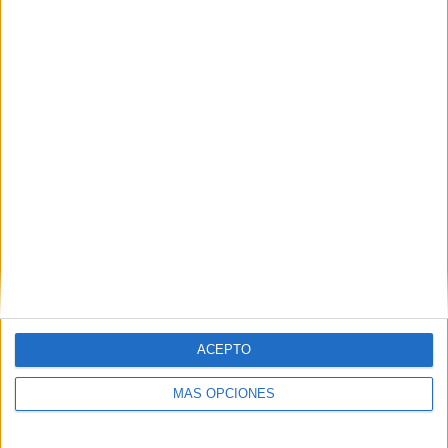
El cuidado de los riñones: consejos de Alcer
en 'La Mañana de Cope Ceuta'
POR
MARIBEL DUEÑAS
28/11/2022
0
1
…
159
160
161
…
166
ACEPTO
MÁS OPCIONES