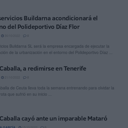
servicios Buildarna acondicionará el
no del Polideportivo Díaz Flor
30/10/2022
0
vicios Buildarna SL será la empresa encargada de ejecutar la
ación de la urbanización en el entorno del Polideportivo Díaz ...
 Caballa, a redimirse en Tenerife
21/10/2022
0
balla de Ceuta lleva toda la semana entrenando para olvidar la
ota que sufrió en su inicio ...
 Caballa cayó ante un imparable Mataró
15/10/2022
A GARCÍA
0