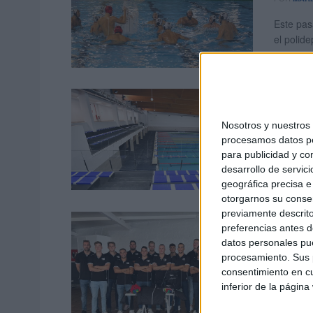
Este pas
el polide
El CN
categ
Nosotros y nuestro
procesamos datos per
POR
D.N.
para publicidad y co
El CN Ca
desarrollo de servici
Español e
geográfica precisa e 
otorgarnos su conse
previamente descrito
El CN
preferencias antes d
oficia
datos personales pue
procesamiento. Sus p
POR
MARÍ
consentimiento en cu
inferior de la página
Este mié
donde se