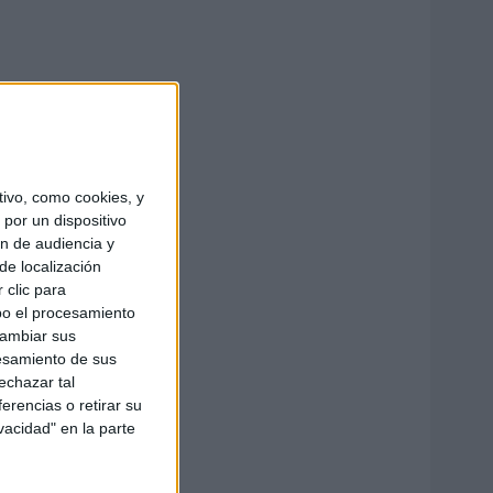
ivo, como cookies, y
por un dispositivo
ón de audiencia y
de localización
 clic para
bo el procesamiento
cambiar sus
esamiento de sus
echazar tal
erencias o retirar su
vacidad" en la parte