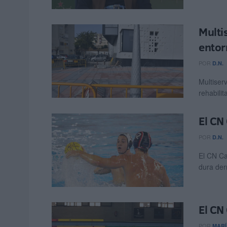
Multi
entor
POR
D.N.
Multiser
rehabilit
El CN
POR
D.N.
El CN Ca
dura derr
El CN
POR
MARÍ