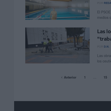
POR
RED
El PSOE 
medios qu
Las lo
"trab
POR
D.N.
Las obra
los ceutí
Anterior
1
…
15