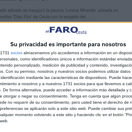
ado sábado se inauguró la piscina ‘Lorena Miranda’ ubicada en
portivo ‘Díaz-Flor’ de Ceuta con la acogida del ...
 Caballa se estrena en la máxima
Su privacidad es importante para nosotros
oría del waterpolo
s 1731
socios
almacenamos y/o accedemos a información en un disposit
sonales, como identificadores únicos e información estándar enviada 
15/10/2022
0
ntenido personalizado, medición de publicidad y contenido, investigaci
balla de Ceuta debutará en la máxima categoría del Waterpolo
os.
Con su permiso, nosotros y nuestros socios podemos utilizar datos 
ste sábado, a partir de las 17:00 ...
identificación mediante las características de dispositivos. Puede hacer
ntimiento a nosotros y a nuestros 1731 socios para que llevemos a ca
. De forma alternativa, puede acceder a información más detallada y 
 Caballa presenta a su equipo de forma
e otorgar o negar su consentimiento.
Tenga en cuenta que algún proc
l
de no requerir de su consentimiento, pero usted tiene el derecho de r
referencias se aplicarán solo a este sitio web. Puede cambiar sus pref
12/10/2022
A GARCÍA
1
alquier momento volviendo a este sitio y haciendo clic en el botón "Pri
 web.
rcoles el CN Caballa se entrenó en la piscina del mismo club,
 unieron sesiones de gimnasio y ...