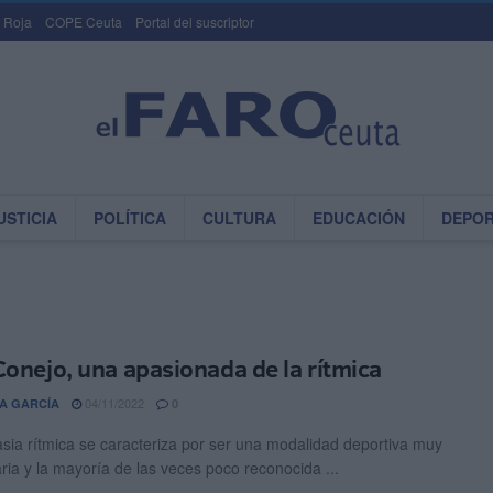
 Roja
COPE Ceuta
Portal del suscriptor
USTICIA
POLÍTICA
CULTURA
EDUCACIÓN
DEPO
Conejo, una apasionada de la rítmica
04/11/2022
A GARCÍA
0
sia rítmica se caracteriza por ser una modalidad deportiva muy
aria y la mayoría de las veces poco reconocida ...