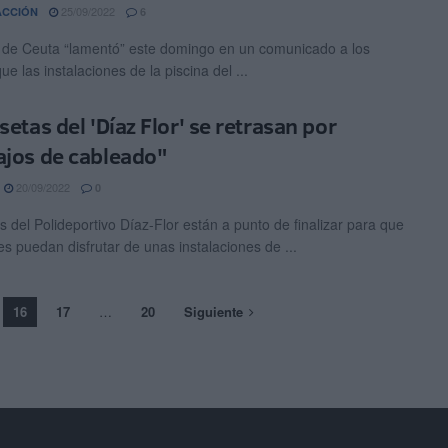
25/09/2022
ACCIÓN
6
de Ceuta “lamentó” este domingo en un comunicado a los
e las instalaciones de la piscina del ...
setas del 'Díaz Flor' se retrasan por
ajos de cableado"
20/09/2022
0
s del Polideportivo Díaz-Flor están a punto de finalizar para que
es puedan disfrutar de unas instalaciones de ...
16
17
…
20
Siguiente