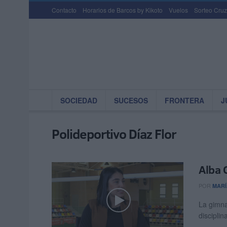
Contacto
Horarios de Barcos by Kikoto
Vuelos
Sorteo Cruz
SOCIEDAD
SUCESOS
FRONTERA
J
Polideportivo Díaz Flor
Alba 
POR
MARÍ
La gimna
disciplin