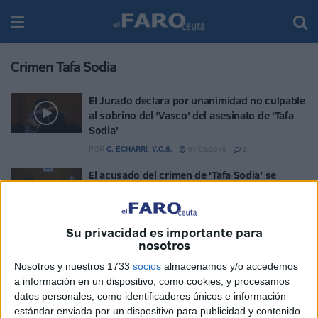
Crimen Tafa Sodia
El Jurado declara por unanimidad no culpable
al sobrino del ‘Vasco’ del asesinato de ‘Tafa
Sodia'
POR
C. ECHARRI
,
V.C.S.
01/06/2018
2
El acusado del crimen de ‘Tafa Sodia’ se
enfrenta al veredicto del Jurado
POR
CARMEN ECHARRI
31/05/2018
1
Su privacidad es importante para
El acusado de matar a ‘Tafa Sodia’: “Soy
nosotros
inocente, me están destruyendo la vida”
Nosotros y nuestros 1733
socios
almacenamos y/o accedemos
POR
CARMEN ECHARRI
30/05/2018
0
a información en un dispositivo, como cookies, y procesamos
La viuda de ‘Tafa Sodia’ reconoce, sin dudas,
datos personales, como identificadores únicos e información
al acusado como el segundo pistolero
estándar enviada por un dispositivo para publicidad y contenido