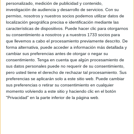
personalizado, medición de publicidad y contenido,
POR
CARMEN ECHARRI
30/05/2018
0
investigación de audiencia y desarrollo de servicios.
Con su
El señalado como coautor del crimen de ‘Tafa
permiso, nosotros y nuestros socios podemos utilizar datos de
Sodia’ se enfrenta a un Jurado
localización geográfica precisa e identificación mediante las
características de dispositivos. Puede hacer clic para otorgarnos
POR
CARMEN ECHARRI
29/05/2018
1
su consentimiento a nosotros y a nuestros 1733 socios para
El segundo pistolero de 'Tafa Sodia'
que llevemos a cabo el procesamiento previamente descrito. De
forma alternativa, puede acceder a información más detallada y
POR
CARMEN ECHARRI
18/03/2018
0
cambiar sus preferencias antes de otorgar o negar su
consentimiento.
Tenga en cuenta que algún procesamiento de
El mismo crimen, otro acusado
sus datos personales puede no requerir de su consentimiento,
POR
REDACCIÓN
17/12/2017
10
pero usted tiene el derecho de rechazar tal procesamiento. Sus
preferencias se aplicarán solo a este sitio web. Puede cambiar
El acusado como coautor de los tiros a Tafa
sus preferencias o retirar su consentimiento en cualquier
Sodia, se entrega y declara ahora en el
momento volviendo a este sitio y haciendo clic en el botón
Juzgado
"Privacidad" en la parte inferior de la página web.
POR
REDACCIÓN
25/10/2016
0