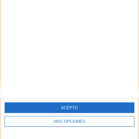
Accidente enfrente del colegio San Daniel
POR
REDACCIÓN
22/11/2017
3
1
…
8
9
10
ACEPTO
MÁS OPCIONES