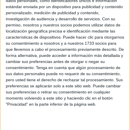
datos personales, como identificadores únicos e información
estándar enviada por un dispositivo para publicidad y contenido
Los alumnos del San Daniel usan el teatro
personalizado, medición de publicidad y contenido,
como canal de ayuda
investigación de audiencia y desarrollo de servicios.
Con su
POR
BEATRIZ MARTÍNEZ
23/05/2019
0
permiso, nosotros y nuestros socios podemos utilizar datos de
localización geográfica precisa e identificación mediante las
El colegio San Daniel se despide del maestro
características de dispositivos. Puede hacer clic para otorgarnos
José Manuel Jiménez
su consentimiento a nosotros y a nuestros 1733 socios para
POR
M.A.
30/11/2018
1
que llevemos a cabo el procesamiento previamente descrito. De
forma alternativa, puede acceder a información más detallada y
Pasaje del terror en el colegio San Daniel
cambiar sus preferencias antes de otorgar o negar su
POR
CRISTIAN MARFIL
31/10/2018
0
consentimiento.
Tenga en cuenta que algún procesamiento de
sus datos personales puede no requerir de su consentimiento,
Los alumnos del colegio San Daniel visitan la
pero usted tiene el derecho de rechazar tal procesamiento. Sus
Catedral para llevar flores al Patrón de Ceuta
preferencias se aplicarán solo a este sitio web. Puede cambiar
sus preferencias o retirar su consentimiento en cualquier
POR
M.A.
09/10/2018
0
momento volviendo a este sitio y haciendo clic en el botón
Los vecinos de San Daniel relacionan casos
"Privacidad" en la parte inferior de la página web.
de niños infectados con el estado de un
parque
POR
V.C.S.
25/09/2018
2