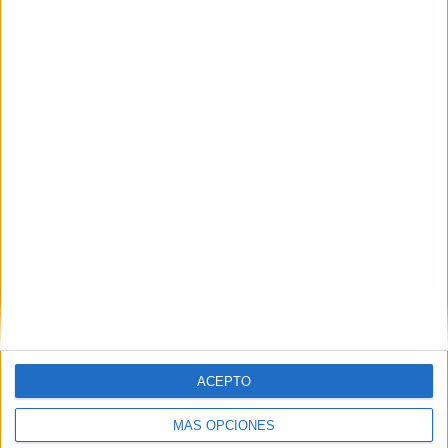
POR
J.O.
17/11/2018
6
Este jueves, cambios en la circulación de
Claudio Vázquez para atender a las demandas
vecinales
POR
M.A.
15/11/2018
2
1
…
40
41
42
ACEPTO
MÁS OPCIONES