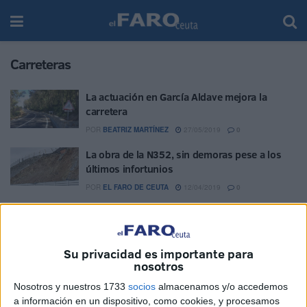
Carreteras
La actuación en García Aldave mejora la
carretera
POR
BEATRIZ MARTÍNEZ
27/05/2019
0
La obra de la N352, sin demoras pese a los
últimos infortunios
POR
EL FARO DE CEUTA
12/04/2019
0
Fomento corta parte del Recinto Sur para
asfaltar en horario nocturno lunes y martes
POR
REDACCIÓN
24/03/2019
1
Su privacidad es importante para
nosotros
Restablecido el tráfico en la intersección entre
la avenida España, zona portuaria y Carretera
Nosotros y nuestros 1733
socios
almacenamos y/o accedemos
de Servicio
a información en un dispositivo, como cookies, y procesamos