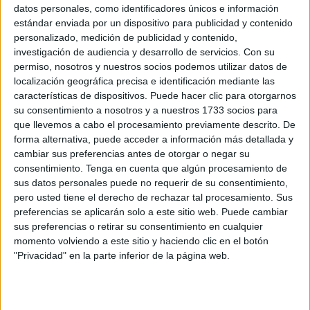
datos personales, como identificadores únicos e información
POR
REDACCIÓN
05/03/2019
0
estándar enviada por un dispositivo para publicidad y contenido
Atrapados en las colas del puerto: la ruina del
personalizado, medición de publicidad y contenido,
día a día
investigación de audiencia y desarrollo de servicios.
Con su
permiso, nosotros y nuestros socios podemos utilizar datos de
POR
CARMEN ECHARRI
28/02/2019
8
localización geográfica precisa e identificación mediante las
Así luce la pasarela de Miramar, cada vez más
características de dispositivos. Puede hacer clic para otorgarnos
cerca de ser una realidad
su consentimiento a nosotros y a nuestros 1733 socios para
que llevemos a cabo el procesamiento previamente descrito. De
POR
E.F.
27/02/2019
6
forma alternativa, puede acceder a información más detallada y
Corte de tráfico de dos horas en el acceso de
cambiar sus preferencias antes de otorgar o negar su
Pedro Lamata a Villajovita
consentimiento.
Tenga en cuenta que algún procesamiento de
sus datos personales puede no requerir de su consentimiento,
POR
REDACCIÓN
27/02/2019
2
pero usted tiene el derecho de rechazar tal procesamiento. Sus
Fomento y Dúcar arreglarán la carretera de
preferencias se aplicarán solo a este sitio web. Puede cambiar
San Amaro tras la obra
sus preferencias o retirar su consentimiento en cualquier
momento volviendo a este sitio y haciendo clic en el botón
POR
BLANCA MARTÍNEZ
16/02/2019
2
"Privacidad" en la parte inferior de la página web.
‘Ceuta ciudad segura’ velará por nuestra
tranquilidad con 65 puntos de videovigilancia
inteligente