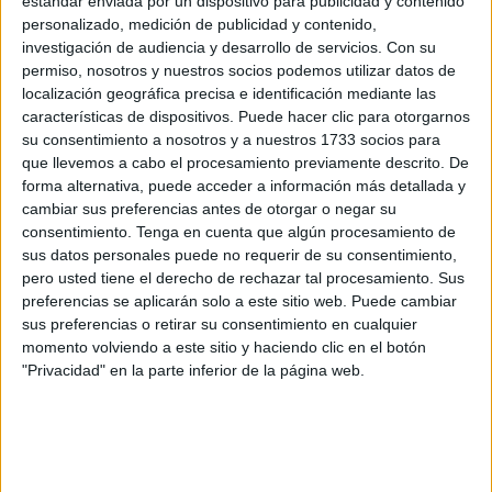
estándar enviada por un dispositivo para publicidad y contenido
actualidad: el hijo de Juan Vivas, alcalde presidente de
personalizado, medición de publicidad y contenido,
Ceuta, sacó la mayor nota en el examen escrito para lograr
investigación de audiencia y desarrollo de servicios.
Con su
un puesto de administrativo en la Autoridad Portuaria de la
permiso, nosotros y nuestros socios podemos utilizar datos de
Ciudad Autónoma. El presidente del Tribunal Elector es el
localización geográfica precisa e identificación mediante las
características de dispositivos. Puede hacer clic para otorgarnos
vicesecretario de Estudios y Programas del PP de Ceuta.
su consentimiento a nosotros y a nuestros 1733 socios para
31 inmigrantes registrados en los últimos 15 días.
que llevemos a cabo el procesamiento previamente descrito. De
forma alternativa, puede acceder a información más detallada y
Se manifiestan los canes en el parque de perros para que
cambiar sus preferencias antes de otorgar o negar su
sus dueños puedan orinar en los WC que llevan
consentimiento.
Tenga en cuenta que algún procesamiento de
estropeados cuatro meses; amenazan con una meada
sus datos personales puede no requerir de su consentimiento,
colectiva en las puertas del consistorio. Pulgas en la
pero usted tiene el derecho de rechazar tal procesamiento. Sus
preferencias se aplicarán solo a este sitio web. Puede cambiar
marina... Es lo de siempre.
sus preferencias o retirar su consentimiento en cualquier
momento volviendo a este sitio y haciendo clic en el botón
Pero leo algo que me ha recordado a mi época de
"Privacidad" en la parte inferior de la página web.
estudiante y de docente hace ya unos 15 años: los
premios naranja y limón que daban los alumnos a los
sufridos profesores en un acto de “venganza y
agradecimiento” dicho sea de paso, la venganza estaba