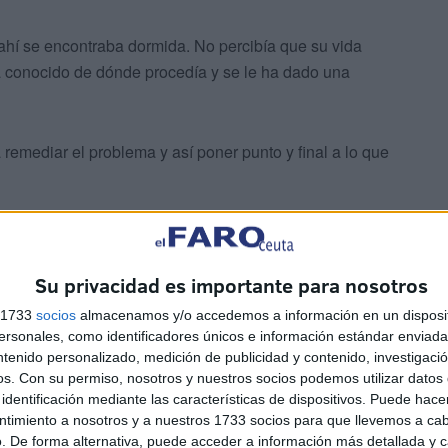
 ahí se encontraba dormida. No percibía que su vida
ha conocido de dónde procedía y se le ha dado una
remediar el problema y así poner punto y final a lo que
Su privacidad es importante para nosotros
s 1733
socios
almacenamos y/o accedemos a información en un disposit
sonales, como identificadores únicos e información estándar enviada 
ndo todo había terminado. Los vecinos han respirado
ntenido personalizado, medición de publicidad y contenido, investigaci
 ido a más.
os.
Con su permiso, nosotros y nuestros socios podemos utilizar datos 
identificación mediante las características de dispositivos. Puede hacer
ntimiento a nosotros y a nuestros 1733 socios para que llevemos a ca
. De forma alternativa, puede acceder a información más detallada y 