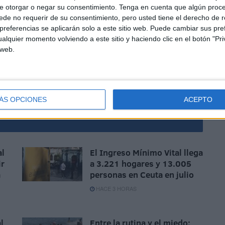
e otorgar o negar su consentimiento.
Tenga en cuenta que algún proc
de no requerir de su consentimiento, pero usted tiene el derecho de r
referencias se aplicarán solo a este sitio web. Puede cambiar sus pref
alquier momento volviendo a este sitio y haciendo clic en el botón "Pri
ltado todas las alarmas en una de las calles de la
 web.
 procede con sus rutinas diarias.
ÁS OPCIONES
ACEPTO
al
El Ingreso Mínimo Vital llega
ir
a 3.221 hogares y 13.005
a
personas en Ceuta en julio
HACE 3 HORAS
l
Entre la rutina y el miedo: