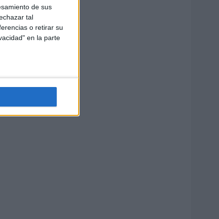
esamiento de sus
echazar tal
erencias o retirar su
vacidad" en la parte