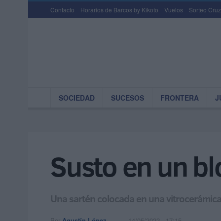
Contacto
Horarios de Barcos by Kikoto
Vuelos
Sorteo Cruz
SOCIEDAD
SUCESOS
FRONTERA
J
Susto en un blo
Una sartén colocada en una vitrocerámica
Por
Agustín López
14/05/2022 - 17:15