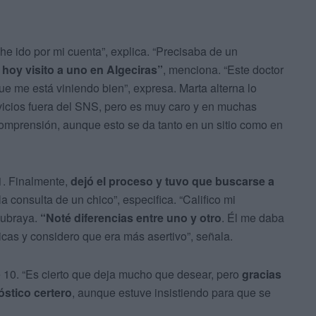
he ido por mi cuenta”, explica. “Precisaba de un
 hoy visito a uno en Algeciras”
, menciona. “Este doctor
e me está viniendo bien”, expresa. Marta alterna lo
rvicios fuera del SNS, pero es muy caro y en muchas
omprensión, aunque esto se da tanto en un sitio como en
1. Finalmente,
dejó el proceso y tuvo que buscarse a
a consulta de un chico”, especifica. “Califico mi
 subraya.
“Noté diferencias entre uno y otro
. Él me daba
as y considero que era más asertivo”, señala.
e 10. “Es cierto que deja mucho que desear, pero
gracias
óstico certero
, aunque estuve insistiendo para que se