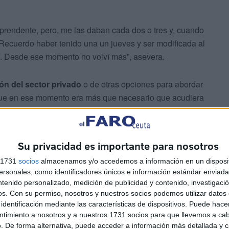
prendente, pero, me las daban cada dos o tres y, cuando
“Recuerdo haber tenido una un jueves y ser modificada al
rdí. Desde ese momento no volví más”, asevera.
ón del sector privado
o de otras opciones para abordar
rque en ese momento era más que necesario que acudiera
. Ella comenzó a tomar este atajo a los 17. Las
reno, también ha buscado apoyo fuera de la ciudad dentro
Su privacidad es importante para nosotros
s 1731
socios
almacenamos y/o accedemos a información en un disposit
sonales, como identificadores únicos e información estándar enviada 
ntenido personalizado, medición de publicidad y contenido, investigaci
os.
Con su permiso, nosotros y nuestros socios podemos utilizar datos 
identificación mediante las características de dispositivos. Puede hacer
ntimiento a nosotros y a nuestros 1731 socios para que llevemos a ca
. De forma alternativa, puede acceder a información más detallada y 