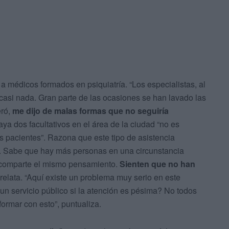
 a médicos formados en psiquiatría. “Los especialistas, al
asi nada. Gran parte de las ocasiones se han lavado las
eró,
me dijo de malas formas que no seguiría
haya dos facultativos en el área de la ciudad “no es
s pacientes”. Razona que este tipo de asistencia
d”. Sabe que hay más personas en una circunstancia
ía comparte el mismo pensamiento.
Sienten que no han
, relata. “Aquí existe un problema muy serio en este
 un servicio público si la atención es pésima? No todos
ormar con esto”, puntualiza.