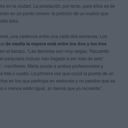
ria en la ciudad. La prestación, por tanto, para ellos es de
eúnen en un punto común: la petición de un vuelco que
 esta área.
neral, una cadencia entre una cada dos semanas. Los
que
de media la espera está entre los dos y los tres
s en el tiempo. “Las demoras son muy largas. Recuerdo
el psiquiatra incluso han llegado a ser más de seis”,
s”, manifiesta. Marta acude a ambos profesionales y
tres o cuatro. La primera vez que cruzó la puerta de un
años en los que participa en sesiones y no percibe que se
ás o menos están igual, al menos que yo recuerde”,