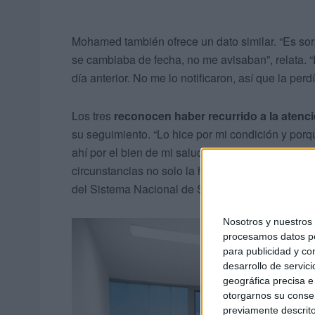
Mohamed también ofrece un dato similar. “Es sor
se cambiaba de fecha, no me avisaban”, relata. 
día anterior. No me lo notificaron, así que la pe
Los tres
reconocen haber recurrido a la atenci
su seguimiento. “Lo hice por mi condición y po
ahí por el bien de mi salud mental”, admite Paola
circunstancias no solo la han llevado a este ter
del Sistema Nacional de Salud.
Nosotros y nuestro
procesamos datos per
para publicidad y co
desarrollo de servici
geográfica precisa e 
otorgarnos su conse
previamente descrito