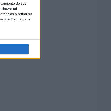
esamiento de sus
echazar tal
erencias o retirar su
vacidad" en la parte