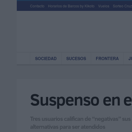
Contacto
Horarios de Barcos by Kikoto
Vuelos
Sorteo Cruz
SOCIEDAD
SUCESOS
FRONTERA
J
Suspenso en el
Tres usuarios califican de “negativas” su
alternativas para ser atendidos