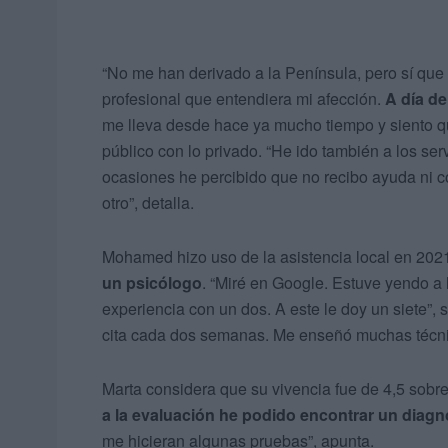
“No me han derivado a la Península, pero sí que 
profesional que entendiera mi afección.
A día de
me lleva desde hace ya mucho tiempo y siento qu
público con lo privado. “He ido también a los se
ocasiones he percibido que no recibo ayuda ni c
otro”, detalla.
Mohamed hizo uso de la asistencia local en 202
un psicólogo
. “Miré en Google. Estuve yendo a l
experiencia con un dos. A este le doy un siete”,
cita cada dos semanas. Me enseñó muchas técnic
Marta considera que su vivencia fue de 4,5 sobr
a la evaluación he podido encontrar un diagn
me hicieran algunas pruebas”, apunta.