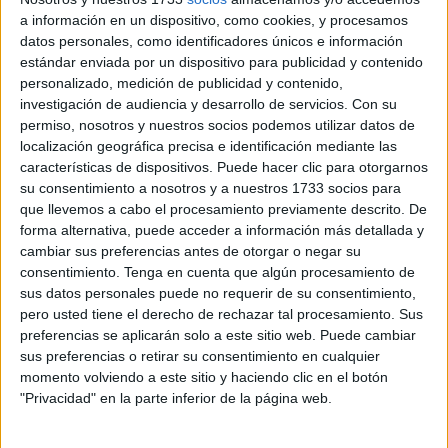
a información en un dispositivo, como cookies, y procesamos
debido a las
inclemencias meteorológicas
.
datos personales, como identificadores únicos e información
estándar enviada por un dispositivo para publicidad y contenido
Asimismo, la Ciudad ha informado que, en su lugar, se
personalizado, medición de publicidad y contenido,
llevará a cabo un concurso de disfraces en el Teatro
investigación de audiencia y desarrollo de servicios.
Con su
Auditorio del Revellín a partir de las 18.00 horas.
permiso, nosotros y nuestros socios podemos utilizar datos de
localización geográfica precisa e identificación mediante las
El mal tiempo reinante en los últimos días no ha dado un
características de dispositivos. Puede hacer clic para otorgarnos
respiro a los aficionados del mundo del carnaval, que ven
su consentimiento a nosotros y a nuestros 1733 socios para
como este año no podrán vestir sus mejores disfraces para
que llevemos a cabo el procesamiento previamente descrito. De
forma alternativa, puede acceder a información más detallada y
lucirlos por las calles de Ceuta.
cambiar sus preferencias antes de otorgar o negar su
consentimiento.
Tenga en cuenta que algún procesamiento de
Lo que iba a ser toda una fiesta de color música y buen
sus datos personales puede no requerir de su consentimiento,
ambiente se ha visto truncada por las inclemencias
pero usted tiene el derecho de rechazar tal procesamiento. Sus
meteorológicas, que han imposibilitado esta celebración,
preferencias se aplicarán solo a este sitio web. Puede cambiar
ya que la Ciudad ha decidido preservar el bienestar de los
sus preferencias o retirar su consentimiento en cualquier
momento volviendo a este sitio y haciendo clic en el botón
vecinos de la ciudad autónoma.
"Privacidad" en la parte inferior de la página web.
Ya hace unos días se anunciaba que el Gobierno