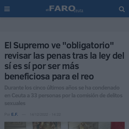
El Supremo ve "obligatorio"
revisar las penas tras la ley del
sí es sí por ser más
beneficiosa para el reo
Durante los cinco últimos años se ha condenado
en Ceuta a 33 personas por la comisión de delitos
sexuales
Por
E.F.
14/12/2022 - 14:22