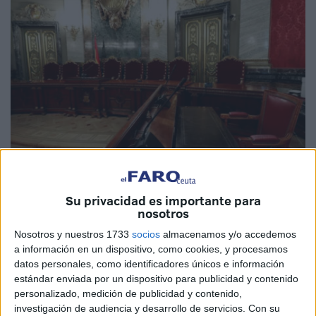
EFE
Su privacidad es importante para
nosotros
Imagen de Archivo
Nosotros y nuestros 1733
socios
almacenamos y/o accedemos
a información en un dispositivo, como cookies, y procesamos
datos personales, como identificadores únicos e información
estándar enviada por un dispositivo para publicidad y contenido
El Tribunal Supremo ha dejado claro que es «obligatoria»
personalizado, medición de publicidad y contenido,
la revisión de las penas en los supuestos de delitos
investigación de audiencia y desarrollo de servicios.
Con su