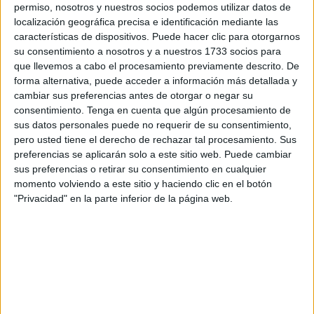
sexuales
tras la entrada en vigor de la 'ley del sólo sí es
permiso, nosotros y nuestros socios podemos utilizar datos de
sí',
por tratarse de una ley «más beneficiosa», lo que
localización geográfica precisa e identificación mediante las
características de dispositivos. Puede hacer clic para otorgarnos
supone aplicar la retroactividad de la ley
penal más
su consentimiento a nosotros y a nuestros 1733 socios para
favorable al reo
. Durante los cinco últimos años en Ceuta
que llevemos a cabo el procesamiento previamente descrito. De
se ha condenado a 33 personas por ese tipo de delitos.
forma alternativa, puede acceder a información más detallada y
cambiar sus preferencias antes de otorgar o negar su
La Sala de lo Penal del Supremo ha hecho pública la
consentimiento.
Tenga en cuenta que algún procesamiento de
sentencia, cuyo fallo fue adelantado el pasado 29 de
sus datos personales puede no requerir de su consentimiento,
pero usted tiene el derecho de rechazar tal procesamiento. Sus
noviembre, que fijó en nueve años la condena contra dos
preferencias se aplicarán solo a este sitio web. Puede cambiar
exjugadores de la Arandina Club de Fútbol
por agredir
sus preferencias o retirar su consentimiento en cualquier
sexualmente
en 2017 a una menor, un año menos del que
momento volviendo a este sitio y haciendo clic en el botón
pedía
la Fiscalía
al entender el tribunal que hay que
"Privacidad" en la parte inferior de la página web.
aplicar la norma más favorable que es la «ley del sólo sí es
sí».
El Supremo estimó el recurso del Ministerio Público al
eliminar la atenuante sobre la cercanía de edad entre los
encausados y la víctima, que había aplicado el Tribunal