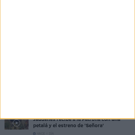
HACE 9 HORAS
La Ciudad pide un plan específico de
seguridad con despliegue policial en
todas las barriadas
HACE 15 HORAS
Las cuatro culturas convocan una
concentración bajo el lema '¡Basta ya,
Ceuta no se rinde!'
HACE 16 HORAS
Más capacidad para la red eléctrica del
Príncipe: luz verde a un nuevo centro de
transformación
HACE 19 HORAS
Jáudenes recibe a la Patrona con una
petalá y el estreno de 'Señora'
HACE 1 DÍA