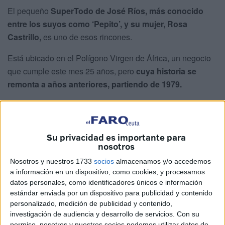
El pequeño
SuperTodo de José Ríos, más conocido
entre los suyos como ‘Pepito’, y su mujer, Rosa
Castrillo,
es uno de esos rincones.
Está ubicado en el Polígono Virgen de África, un negocio
que cumple este mes 25 años, pero
cuya historia se
remonta a años anteriores, partiendo de 1979.
Rozando los años 80
Rozando los años 80, Pepito Ríos
decidió lanzarse al
Su privacidad es importante para
nosotros
mundo empresarial con su
tienda de Comestibles
nacida en
Los Rosales
, barriada en la que nació y donde
Nosotros y nuestros 1733
socios
almacenamos y/o accedemos
a información en un dispositivo, como cookies, y procesamos
reside desde hace ya
63 años.
datos personales, como identificadores únicos e información
estándar enviada por un dispositivo para publicidad y contenido
Más adelante,
en 1995
, este negocio pasó a convertirse en
personalizado, medición de publicidad y contenido,
un SuperTodo,
una marca que mantiene desde entonces.
investigación de audiencia y desarrollo de servicios.
Con su
permiso, nosotros y nuestros socios podemos utilizar datos de