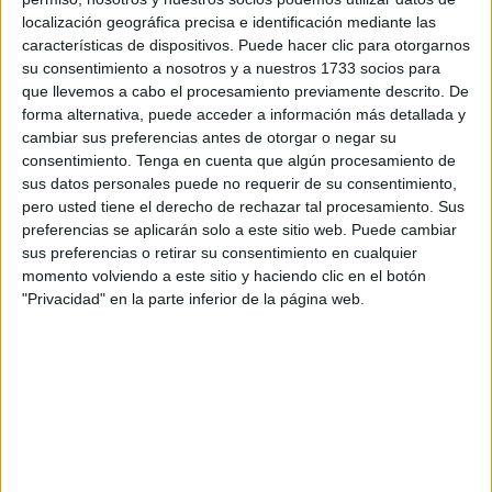
Una historia de amor
localización geográfica precisa e identificación mediante las
características de dispositivos. Puede hacer clic para otorgarnos
su consentimiento a nosotros y a nuestros 1733 socios para
Para narrar el relato de este rincón con encanto, no
que llevemos a cabo el procesamiento previamente descrito. De
podemos obviar la historia de amor de Pepito y Rosa
, un
forma alternativa, puede acceder a información más detallada y
matrimonio feliz que se ha casado dos veces
, y no
cambiar sus preferencias antes de otorgar o negar su
descartan una tercera, pues son ya 45 años de un amor
consentimiento.
Tenga en cuenta que algún procesamiento de
sus datos personales puede no requerir de su consentimiento,
que parece estar bien anclado en el sólido suelo del
pero usted tiene el derecho de rechazar tal procesamiento. Sus
respeto, el cariño y el amor.
preferencias se aplicarán solo a este sitio web. Puede cambiar
sus preferencias o retirar su consentimiento en cualquier
Se conocieron cuando Pepito apenas tenía 17 años y
momento volviendo a este sitio y haciendo clic en el botón
Rosa 15. Más tarde,
se casaron y tuvieron dos hijos
,
"Privacidad" en la parte inferior de la página web.
que ahora tienen 30 y 38 años, y dos nietos.