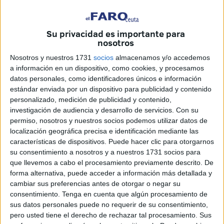
Su privacidad es importante para
nosotros
Nosotros y nuestros 1731
socios
almacenamos y/o accedemos
a información en un dispositivo, como cookies, y procesamos
datos personales, como identificadores únicos e información
estándar enviada por un dispositivo para publicidad y contenido
La UA Ceutí confirmó ayer en una nota de prensa la
personalizado, medición de publicidad y contenido,
renovación de los jugadores ceutíes Sufian y Rubén
investigación de audiencia y desarrollo de servicios.
Con su
Montes, para la próxima temporada.
permiso, nosotros y nuestros socios podemos utilizar datos de
localización geográfica precisa e identificación mediante las
El conjunto caballa ya había anunciado anteriormente los
características de dispositivos. Puede hacer clic para otorgarnos
su consentimiento a nosotros y a nuestros 1731 socios para
cinco fichajes con los que cuenta para esta nueva
que llevemos a cabo el procesamiento previamente descrito. De
campaña. Y ayer le tocó el turno para confirmar la
forma alternativa, puede acceder a información más detallada y
continuidad de dos jugadores locales, que ya estuvieron la
cambiar sus preferencias antes de otorgar o negar su
temporada pasada en la misma categoría.
consentimiento.
Tenga en cuenta que algún procesamiento de
sus datos personales puede no requerir de su consentimiento,
Sufian es un baluarte dentro del equipo. El máximo
pero usted tiene el derecho de rechazar tal procesamiento. Sus