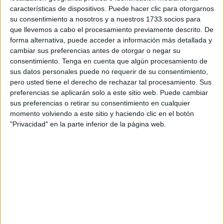
características de dispositivos. Puede hacer clic para otorgarnos
su consentimiento a nosotros y a nuestros 1733 socios para
Porque existe una pregunta incómoda que planea sobre
que llevemos a cabo el procesamiento previamente descrito. De
toda esta operación: si realmente se quería promover
forma alternativa, puede acceder a información más detallada y
vivienda asequible sin perder patrimonio público, ¿por qué
cambiar sus preferencias antes de otorgar o negar su
no se utilizó antes el derecho de superficie? Esta figura
consentimiento.
Tenga en cuenta que algún procesamiento de
permite levantar viviendas protegidas manteniendo la
sus datos personales puede no requerir de su consentimiento,
pero usted tiene el derecho de rechazar tal procesamiento. Sus
titularidad pública del suelo, es decir, construir sin vender.
preferencias se aplicarán solo a este sitio web. Puede cambiar
Sin embargo, cuando el Ayuntamiento tuvo la oportunidad
sus preferencias o retirar su consentimiento en cualquier
de apostar por ese modelo, con proyectos presentados y la
momento volviendo a este sitio y haciendo clic en el botón
disposición de constructores de llevarlo a efecto en cine
"Privacidad" en la parte inferior de la página web.
África, parcela Hacho, parcela de las antiguas cuadras de
ingenieros (UNED) y precisamente las dos de Victori
Goñalons, no solo no lo impulsó sino que lo boicoteó. Y,
más aún, una de sus primeras decisiones fue suprimir la
Dirección General de Suelo y Patrimonio, precisamente el
área encargada de proteger, gestionar y rentabilizar
estratégicamente esos activos públicos.