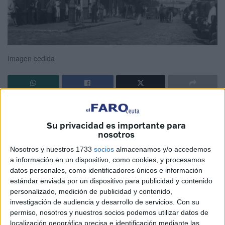
Imagen cedida
Lo que hoy se presenta como una gran operación para
impulsar vivienda asequible puede terminar siendo, en
Su privacidad es importante para
realidad, otra pérdida irreversible de patrimonio público. El
nosotros
Ayuntamiento pretende vender una parcela céntrica,
Nosotros y nuestros 1733
socios
almacenamos y/o accedemos
estratégica y de enorme valor con la promesa de que el
a información en un dispositivo, como cookies, y procesamos
datos personales, como identificadores únicos e información
dinero servirá para construir viviendas en otro lugar. Pero
estándar enviada por un dispositivo para publicidad y contenido
esa fórmula —desprenderse del mejor suelo público hoy a
personalizado, medición de publicidad y contenido,
cambio de una promesa para mañana— no solo ya ha sido
investigación de audiencia y desarrollo de servicios.
Con su
cuestionada por los tribunales, sino que además choca
permiso, nosotros y nuestros socios podemos utilizar datos de
localización geográfica precisa e identificación mediante las
con la propia gestión reciente del Consistorio.