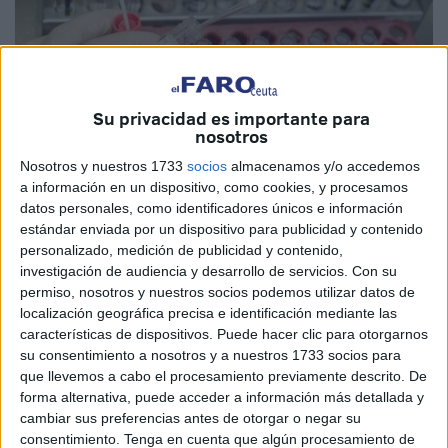
Su privacidad es importante para
nosotros
Nosotros y nuestros 1733
socios
almacenamos y/o accedemos
a información en un dispositivo, como cookies, y procesamos
datos personales, como identificadores únicos e información
estándar enviada por un dispositivo para publicidad y contenido
En Ceuta se han realizado, hasta el pasado jueves 20 de
personalizado, medición de publicidad y contenido,
investigación de audiencia y desarrollo de servicios.
Con su
agosto, 4.252 pruebas PCR desde que comenzó la
permiso, nosotros y nuestros socios podemos utilizar datos de
pandemia, de las que 381 se efectuaron en la última
localización geográfica precisa e identificación mediante las
semana, es decir, desde el 14 al 20 de agosto. Esto
características de dispositivos. Puede hacer clic para otorgarnos
supone un crecimiento del 10% en un contexto en el que el
su consentimiento a nosotros y a nuestros 1733 socios para
que llevemos a cabo el procesamiento previamente descrito. De
coronavirus
ha regresado con intensidad a Ceuta, ya que
forma alternativa, puede acceder a información más detallada y
fueron fechas en las que la enfermedad creció en nuestra
cambiar sus preferencias antes de otorgar o negar su
ciudad.
consentimiento.
Tenga en cuenta que algún procesamiento de