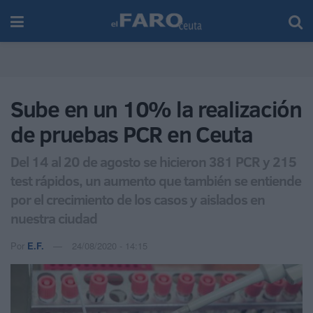
Sube en un 10% la realización
de pruebas PCR en Ceuta
Del 14 al 20 de agosto se hicieron 381 PCR y 215
test rápidos, un aumento que también se entiende
por el crecimiento de los casos y aislados en
nuestra ciudad
Por
E.F.
24/08/2020 - 14:15