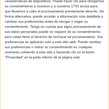
resto de España.
características de dispositivos. Puede hacer clic para otorgarnos
su consentimiento a nosotros y a nuestros 1733 socios para
Según reza el documento público en su edición de este
que llevemos a cabo el procesamiento previamente descrito. De
sábado, la Presidencia del Comisionado para el Mercado
forma alternativa, puede acceder a información más detallada y
cambiar sus preferencias antes de otorgar o negar su
de Tabacos, dependiente del Ministerio de Hacienda, ha
consentimiento.
Tenga en cuenta que algún procesamiento de
informado sobre los precios de venta al público de
sus datos personales puede no requerir de su consentimiento,
determinadas labores de tabaco en Expendedurías de
pero usted tiene el derecho de rechazar tal procesamiento. Sus
Tabaco y Timbre del área del Monopolio (
estancos
).
preferencias se aplicarán solo a este sitio web. Puede cambiar
sus preferencias o retirar su consentimiento en cualquier
Asimismo, desde el organismo, se informa que estos
momento volviendo a este sitio y haciendo clic en el botón
"Privacidad" en la parte inferior de la página web.
precios de venta al público (PVP) han sido propuestos por
los correspondientes fabricantes e importadores de este
producto.
De esta manera, los cigarros y cigarritos que
experimentarán un aumento de su cuantía económica será
los Finos Beige (envase de 20), que pasará a costar 4,50
euros. Por otra parte, entre las picaduras de liar, el que
también subirá será el Golden Virginia de 50 gramos, cuyo