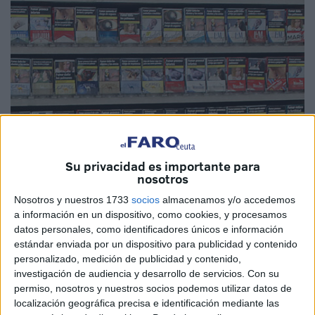
Su privacidad es importante para
nosotros
Nosotros y nuestros 1733
socios
almacenamos y/o accedemos
a información en un dispositivo, como cookies, y procesamos
Continúa el ascenso del
precio del tabaco
en todo el
datos personales, como identificadores únicos e información
territorio nacional como medida de tratar de persuadir a los
estándar enviada por un dispositivo para publicidad y contenido
fumadores a continuar con este
hábito tan insano
. El
personalizado, medición de publicidad y contenido,
investigación de audiencia y desarrollo de servicios.
Con su
Boletín Oficial del Estado (BOE) ha dado a conocer cual
permiso, nosotros y nuestros socios podemos utilizar datos de
será el valor de varias marcas tanto en Ceuta como en el
localización geográfica precisa e identificación mediante las