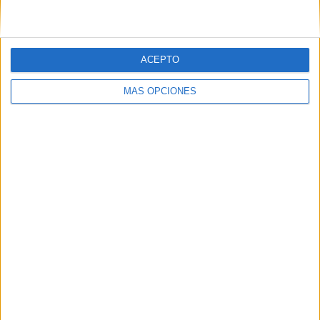
HACE 20 HORAS
Treinta duchas y diez baños para atender
a los inmigrantes
ACEPTO
HACE 2 DÍAS
MÁS OPCIONES
Seis aspirantes optan a una plaza de
ATS/DUE convocada por la Ciudad
HACE 2 DÍAS
Igualdad ofrece apoyo a Ceuta para
proteger a las mujeres inmigrantes en
situación de especial vulnerabilidad
HACE 3 DÍAS
Atención Primaria y el Hospital atienden
a 221 inmigrantes en 24 horas
HACE 3 DÍAS