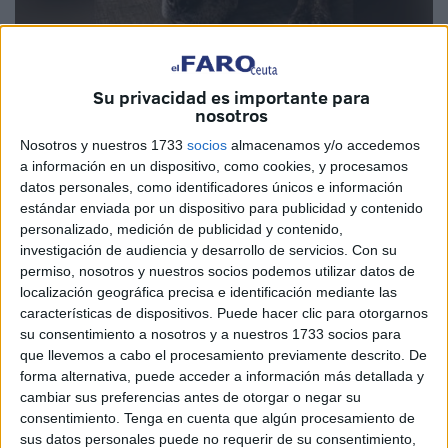
Su privacidad es importante para
nosotros
Imagen cedida
Nosotros y nuestros 1733
socios
almacenamos y/o accedemos
a información en un dispositivo, como cookies, y procesamos
datos personales, como identificadores únicos e información
estándar enviada por un dispositivo para publicidad y contenido
He vivido 16 años, y al final mi cuerpo falló. Un ictus me
personalizado, medición de publicidad y contenido,
dejó sin poder moverme, sin ver, sin poder levantarme.
investigación de audiencia y desarrollo de servicios.
Con su
Quería seguir, pero ya no podía. Mis últimos días fueron
permiso, nosotros y nuestros socios podemos utilizar datos de
difíciles, de esos en los que todo se va apagando poco a
localización geográfica precisa e identificación mediante las
características de dispositivos. Puede hacer clic para otorgarnos
poco, aunque estés rodeado de cariño.
su consentimiento a nosotros y a nuestros 1733 socios para
que llevemos a cabo el procesamiento previamente descrito. De
Mi familia me quiso mucho. Y por eso tomó una de las
forma alternativa, puede acceder a información más detallada y
decisiones más duras de su vida: dejarme ir para evitarme
cambiar sus preferencias antes de otorgar o negar su
más sufrimiento. Fue una despedida dolorosa, de esas que
consentimiento.
Tenga en cuenta que algún procesamiento de
no se olvidan, porque se hacen desde el amor pero
sus datos personales puede no requerir de su consentimiento,